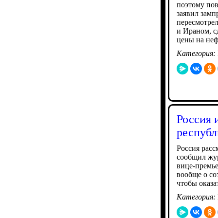
поэтому пов
заявил замп
пересмотре
и Ираном, с
цены на неф
Категория:
Россия 
республ
Россия расс
сообщил жур
вице-премь
вообще о со
чтобы оказа
Категория: