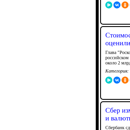
Стоимос
оценили
Глава "Роск
российском
около 2 млр
Категория:
Сбер из
и валют
Сбербанк с