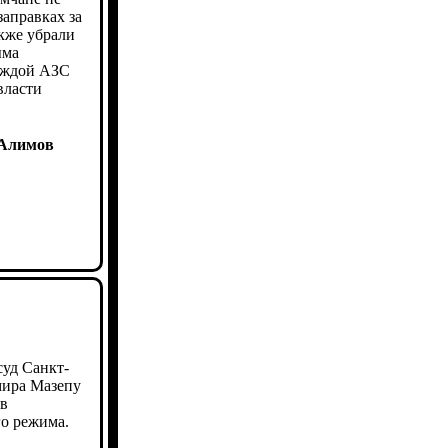
заправках за
кже убрали
ыма
каждой АЗС
власти
 Алимов
уд Санкт-
мира Мазепу
 в
о режима.