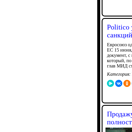
Politic
санкций
Евросоюз од
ЕС 15 июня,
документ, с
который, по
глав МИД ст
Категория:
Продажу
полност