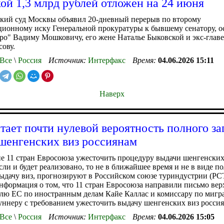
ой 1,3 млрд рублей отложен на 24 июня
кий суд Москвы объявил 20-дневный перерыв по второму
ционному иску Генеральной прокуратуры к бывшему сенатору, 
о" Вадиму Мошковичу, его жене Наталье Быковской и экс-глав
ову.
Все
\
Россия
Источник:
Интерфакс
Время:
04.06.2026 15:11
Наверх
тает почти нулевой вероятность полного за
шенгенских виз россиянам
 11 стран Евросоюза ужесточить процедуру выдачи шенгенских
сли и будет реализовано, то не в ближайшее время и не в виде п
выдачу виз, прогнозируют в Российском союзе туриндустрии (Р
нформация о том, что 11 стран Евросоюза направили письмо ве
лю ЕС по иностранным делам Кайе Каллас и комиссару по мигр
ннеру с требованием ужесточить выдачу шенгенских виз россия
Все
\
Россия
Источник:
Интерфакс
Время:
04.06.2026 15:05