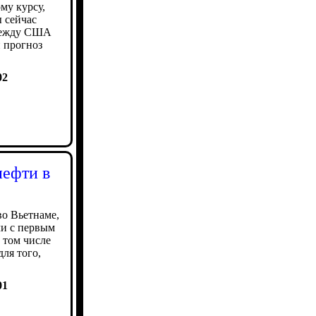
му курсу,
 сейчас
 между США
и прогноз
02
нефти в
во Вьетнаме,
чи с первым
 том числе
ля того,
01