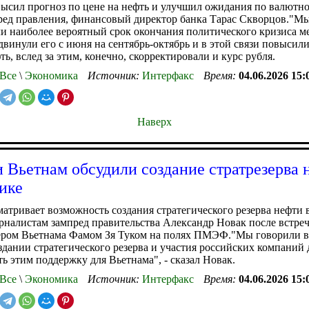
ысил прогноз по цене на нефть и улучшил ожидания по валютно
ред правления, финансовый директор банка Тарас Скворцов."Мы
ли наиболее вероятный срок окончания политического кризиса
двинули его с июня на сентябрь-октябрь и в этой связи повысил
ть, вслед за этим, конечно, скорректировали и курс рубля.
Все
\
Экономика
Источник:
Интерфакс
Время:
04.06.2026 15:
Наверх
и Вьетнам обсудили создание стратрезерва 
ике
матривает возможность создания стратегического резерва нефти 
налистам зампред правительства Александр Новак после встре
ером Вьетнама Фамом Зя Туком на полях ПМЭФ."Мы говорили в
здании стратегического резерва и участия российских компаний д
ть этим поддержку для Вьетнама", - сказал Новак.
Все
\
Экономика
Источник:
Интерфакс
Время:
04.06.2026 15: