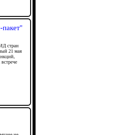
-пакет"
МИД стран
ный 21 мая
анкций,
 встрече
ымчане не