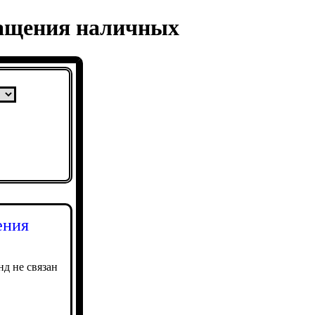
ращения наличных
ения
д не связан