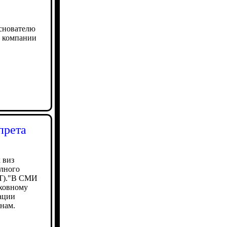
основателю
е компании
прета
 виз
олного
СТ)."В СМИ
рховному
ации
нам.