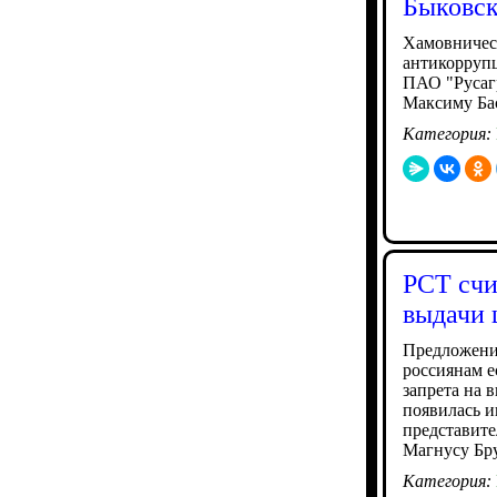
Быковск
Хамовничес
антикорруп
ПАО "Русагр
Максиму Бас
Категория:
РСТ счи
выдачи 
Предложение
россиянам е
запрета на 
появилась и
представите
Магнусу Бру
Категория: