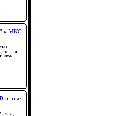
е" к МКС
ста на
) составит
тников.
Востоке
Востоке,