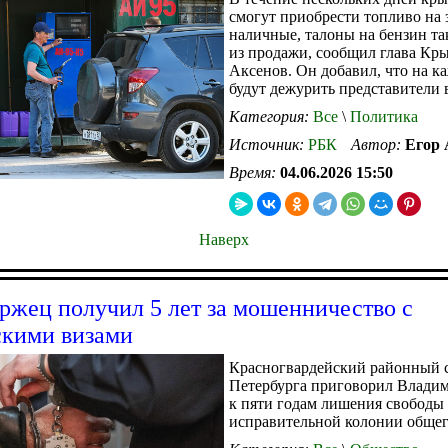
смогут приобрести топливо на 
наличные, талоны на бензин та
из продажи, сообщил глава Кр
Аксенов. Он добавил, что на 
будут дежурить представители 
Категория:
Все
\
Политика
Источник:
РБК
Автор:
Егор
Время:
04.06.2026 15:50
Наверх
ржец получил 5 лет за мошенничество с
кими визами
Красногвардейский районный с
Петербурга приговорил Влади
к пяти годам лишения свободы
исправительной колонии общег