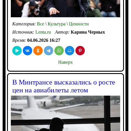
Категория:
Все
\
Культура
\
Ценности
Источник:
Lenta.ru
Автор:
Карина Черных
Время:
04.06.2026 16:27
Наверх
В Минтрансе высказались о росте
цен на авиабилеты летом