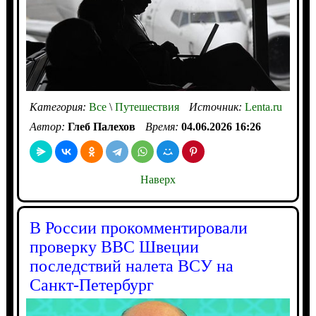
Категория:
Все
\
Путешествия
Источник:
Lenta.ru
Автор:
Глеб Палехов
Время:
04.06.2026 16:26
Наверх
В России прокомментировали
проверку ВВС Швеции
последствий налета ВСУ на
Санкт-Петербург