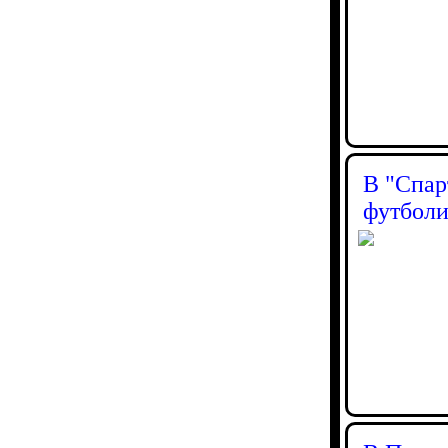
В "Спар
футбол