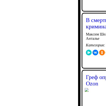
В смерт
кримина
Максим Шелк
Анталье
Категория:
Греф оп
Ozon