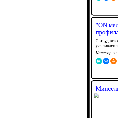
"ON мед
профила
Сотрудничес
усыновления
Категория:
Минсель