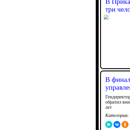
В Прика
три чел
В финал
управле
Гендиректор
обратил вни
лет
Категория: