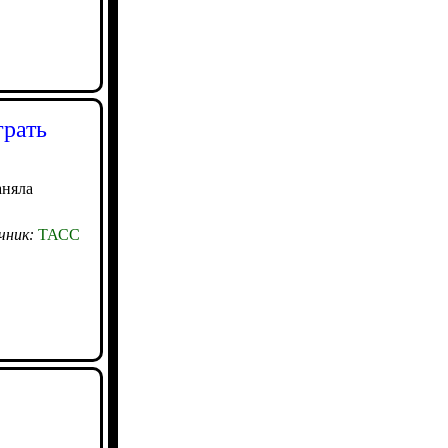
грать
аняла
чник:
ТАСС