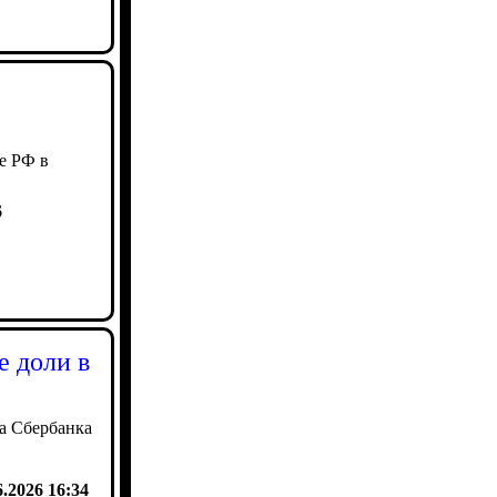
е РФ в
6
е доли в
ва Сбербанка
6.2026 16:34