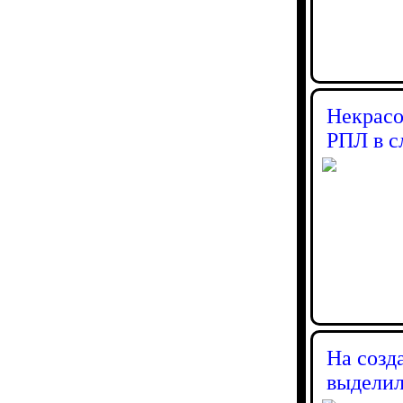
Некрасо
РПЛ в с
На созд
выделил