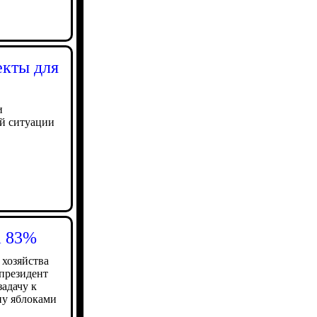
екты для
и
ой ситуации
а 83%
 хозяйства
 президент
адачу к
ну яблоками