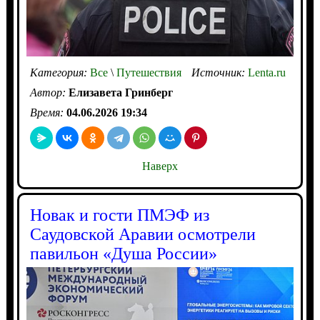
Категория:
Все
\
Путешествия
Источник:
Lenta.ru
Автор:
Елизавета Гринберг
Время:
04.06.2026 19:34
Наверх
Новак и гости ПМЭФ из
Саудовской Аравии осмотрели
павильон «Душа России»