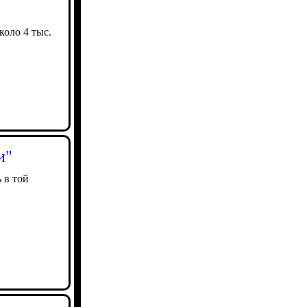
оло 4 тыс.
и"
 в той