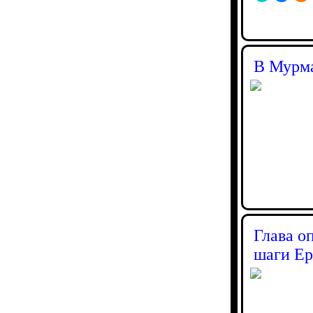
В Мурма
Глава о
шаги Ер