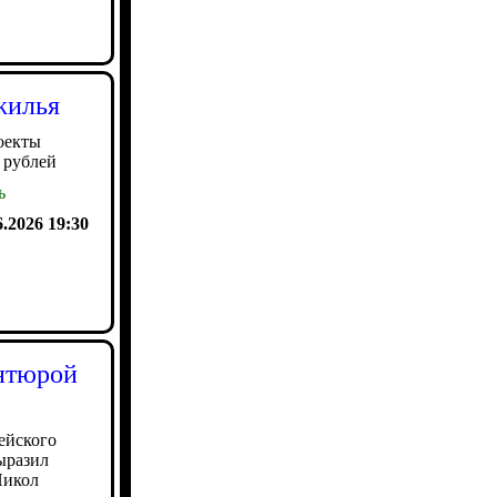
жилья
оекты
 рублей
ь
6.2026 19:30
антюрой
ейского
ыразил
Никол