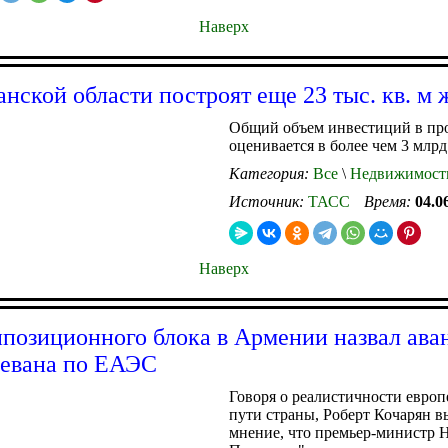
Наверх
нской области построят еще 23 тыс. кв. м 
Общий объем инвестиций в пр
оценивается в более чем 3 млрд
Категория:
Все
\
Недвижимост
Источник:
ТАСС
Время:
04.0
Наверх
ппозиционного блока в Армении назвал ав
евана по ЕАЭС
Говоря о реалистичности европ
пути страны, Роберт Кочарян в
мнение, что премьер-министр 