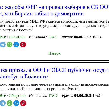
а: жалобы ФРГ на провал выборов в СБ О
и, что Берлин забыл о демократии
й представитель МИД РФ задалась вопросом, чем занималась Г
илетиями бегала по углам, угрожая, шантажируя и призывая стра
тношения с Россией
Все
\
Политика
Источник:
ТАСС
Время:
04.06.2026 19:24
Наверх
ова призвала ООН и ОБСЕ публично осудит
автобус в Енакиеве
номоченный по правам человека призвала осудить продолжающи
ирных жителей приграничных регионов России
Все
\
Общество
Источник:
ТАСС
Время:
04.06.2026 19:24