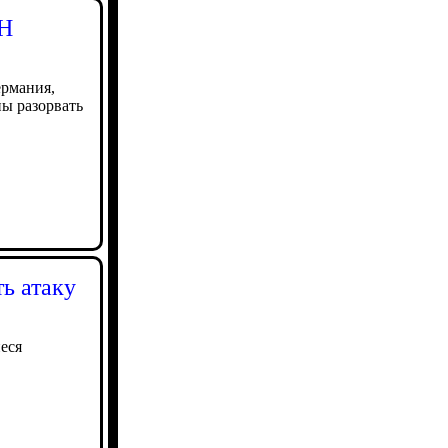
ОН
ермания,
ны разорвать
ь атаку
еся