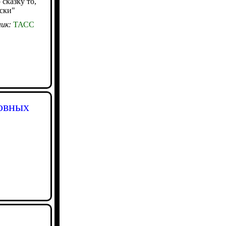
сказку то,
ски"
ик:
ТАСС
овных