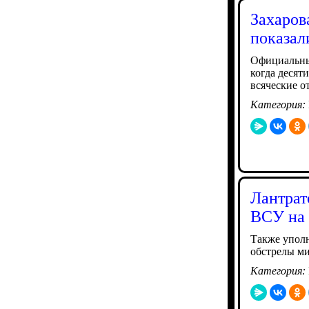
Захаров
показал
Официальны
когда десят
всяческие о
Категория:
Лантрат
ВСУ на 
Также упол
обстрелы м
Категория: