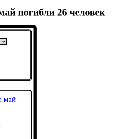
май погибли 26 человек
а май
2