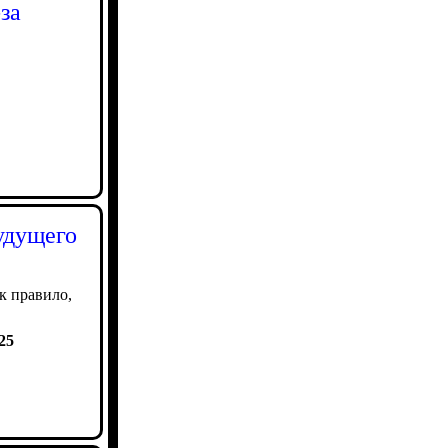
за
удущего
к правило,
25