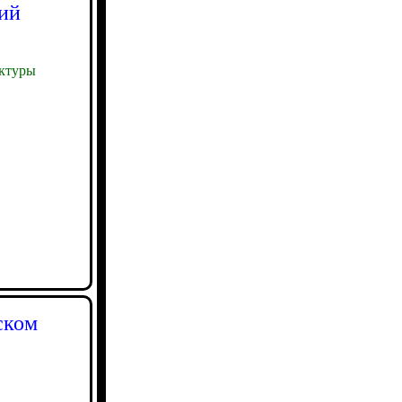
ий
ктуры
ском