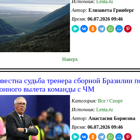
Источник:
Lenta.ru
Автор:
Елизавета Гринберг
Время:
06.07.2026 09:46
Наверх
звестна судьба тренера сборной Бразилии п
онного вылета команды с ЧМ
Категория:
Все
\
Спорт
Источник:
Lenta.ru
Автор:
Анастасия Борисова
Время:
06.07.2026 09:46