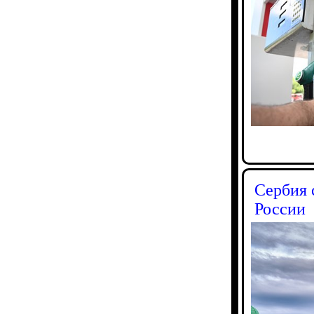
Сербия 
России