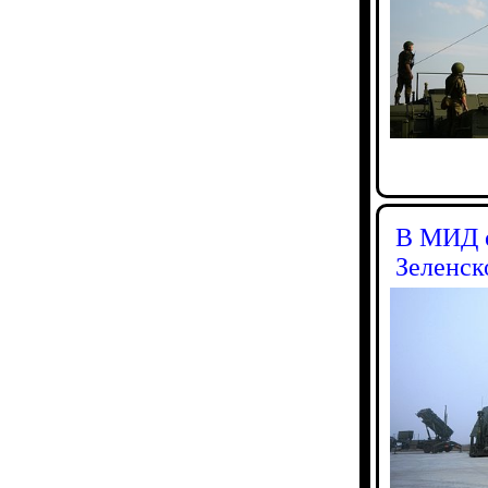
В МИД о
Зеленск