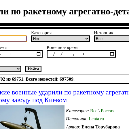
ли по ракетному агрегатно-дет
Категория
Источник
емя
Конечное время
2 из 69751. Всего новостей: 697509.
кие военные ударили по ракетному агрегат
ому заводу под Киевом
Категория:
Все
\
Россия
Источник:
Lenta.ru
Автор:
Елена Торубарова