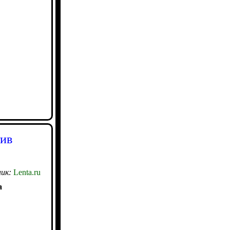
тив
ик:
Lenta.ru
а