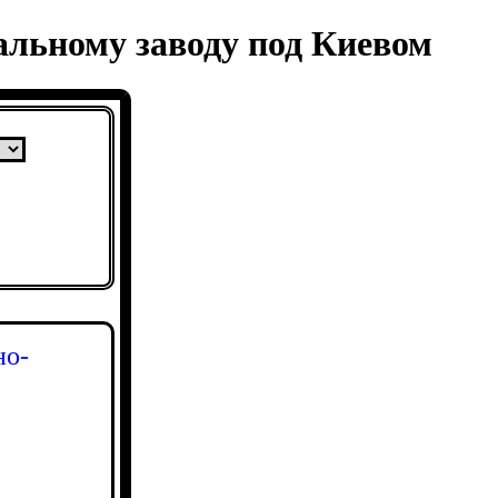
альному заводу под Киевом
но-