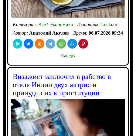
Категория:
Все
\
Экономика
Источник:
Lenta.ru
Автор:
Анатолий Акулов
Время:
06.07.2026 09:34
Наверх
Визажист заключил в рабство в
отеле Индии двух актрис и
принудил их к проституции