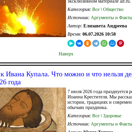
эксклюзивном материале aif.ru.
Категория:
Все
\
Общество
Источник:
Аргументы и Факт
Автор:
Елизавета Андреева
Время:
06.07.2026 10:58
Наверх
к Ивана Купала. Что можно и что нельзя де
26 года
7 июля 2026 года празднуется 
Иоанна Крестителя. Мы расска
истории, традициях и совреме
обычаях праздника.
Категория:
Все
\
Здоровье
Источник:
Аргументы и Факт