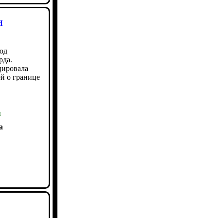
и
год
рда.
цировала
й о границе
ы
а