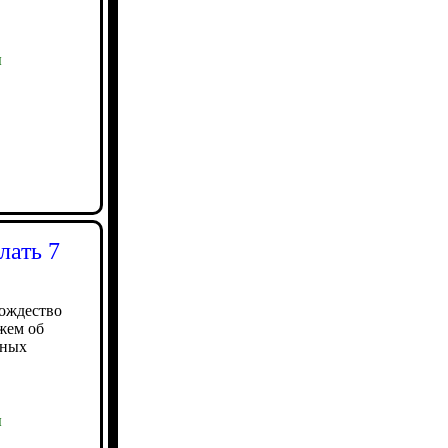
ы
лать 7
рождество
жем об
нных
ы