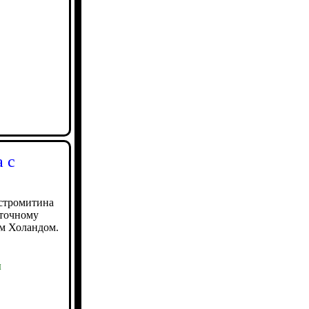
а с
остромитина
уточному
ом Холандом.
ы