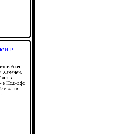
еи в
масштабная
й Хаменеи.
йдет в
 — в Неджефе
 9 июля в
зы.
ы