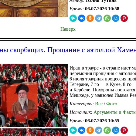
Автор:
Юлия Тутина
Время:
06.07.2026 10:58
Наверх
ы скорбящих. Прощание с аятоллой Хамен
Иран в трауре - в стране идет 
церемония прощания с аятолло
6 июля траурная процессия про
Тегеране, 7-го — в Куме, 8-го
и Кербеле. Похороны состоятся
Мешхеде, у мавзолея Имама Ре
Категория:
Все
\
Фото
Источник:
Аргументы и Факт
Время:
06.07.2026 10:55