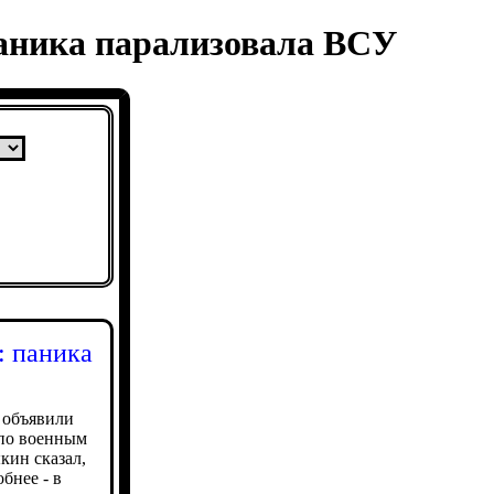
паника парализовала ВСУ
: паника
 объявили
 по военным
кин сказал,
бнее - в