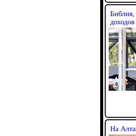
Библия,
доходов
На Алта