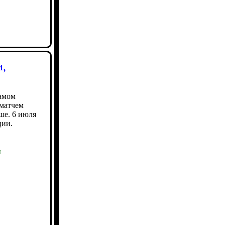
и,
амом
 матчем
ше. 6 июля
ции.
ы