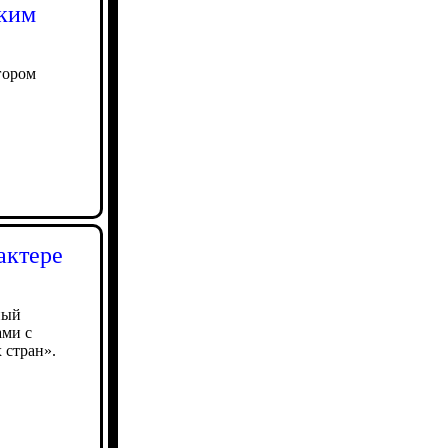
ским
гором
актере
ный
ами с
 стран».