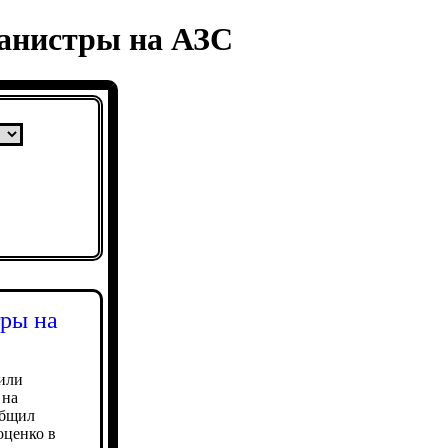
канистры на АЗС
тры на
или
 на
общил
оценко в