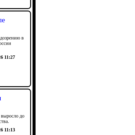
ле
одозрению в
оссии
26 11:27
и
 выросло до
ства.
26 11:13