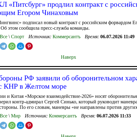
Л «Питсбург» продлил контракт с россий
ющим Егором Чинаховым
Пингвинс» подписал новый контракт с российским форвардом Е
Об этом сообщила пресс-служба команды.
Все
\
Спорт
Источник:
Коммерсантъ
Время:
06.07.2026 11:49
Наверх
ороны РФ заявили об оборонительном хар
с КНР в Желтом море
ии и Китая «Морское взаимодействие-2026» носят оборонитель
аверил контр-адмирал Сергей Синько, который руководит маневр
стороны. По его словам, маневры «не направлены против других
Все
\
Мир
Источник:
Коммерсантъ
Время:
06.07.2026 11:33
Наверх