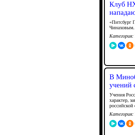
Клуб НХ
напада
«Питсбург 
Чинаховым. 
Категория:
В Миноб
учений 
Учения Росс
характер, з
российской 
Категория: