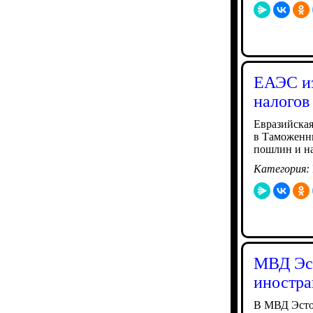
ЕАЭС из
налогов
Евразийская
в Таможенн
пошлин и на
Категория:
МВД Эст
иностра
В МВД Эстон