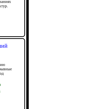
ваниях
ктур.
ший
нию
зрывные
од
я
ы