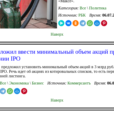
«Максе».
Категория:
Все
\
Политика
Источник:
РБК
Время:
06.07.
Наверх
ложил ввести минимальный объем акций п
нии IPO
 предложил установить минимальный объем акций в 3 млрд руб
IPO. Речь идет об акциях из котировальных списков, то есть пер
вней листинга.
Все
\
Экономика
\
Бизнес
Источник:
Коммерсантъ
Время:
06.
Наверх