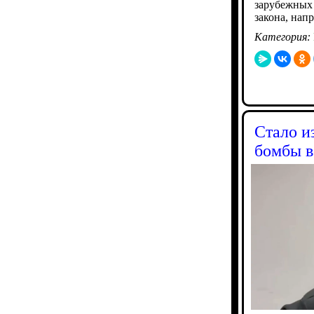
зарубежных 
закона, нап
Категория:
Стало и
бомбы 