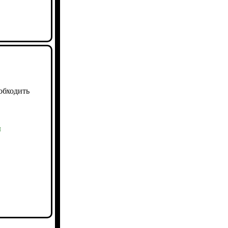
обходить
ы