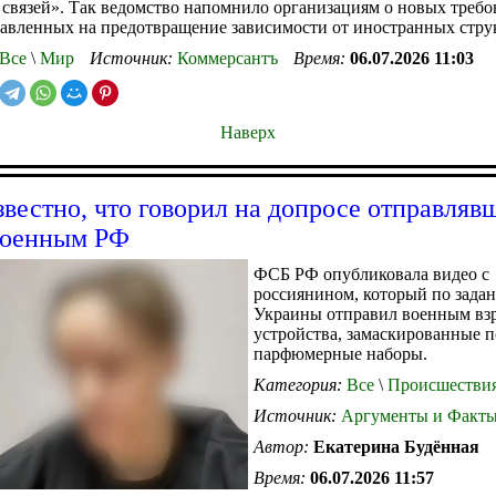
связей». Так ведомство напомнило организациям о новых требо
равленных на предотвращение зависимости от иностранных стру
Все
\
Мир
Источник:
Коммерсантъ
Время:
06.07.2026 11:03
Наверх
звестно, что говорил на допросе отправляв
военным РФ
ФСБ РФ опубликовала видео с
россиянином, который по зада
Украины отправил военным в
устройства, замаскированные п
парфюмерные наборы.
Категория:
Все
\
Происшестви
Источник:
Аргументы и Факт
Автор:
Екатерина Будённая
Время:
06.07.2026 11:57