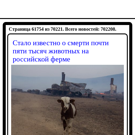
Страница 61754 из 70221. Всего новостей: 702208.
Стало известно о смерти почти
пяти тысяч животных на
российской ферме