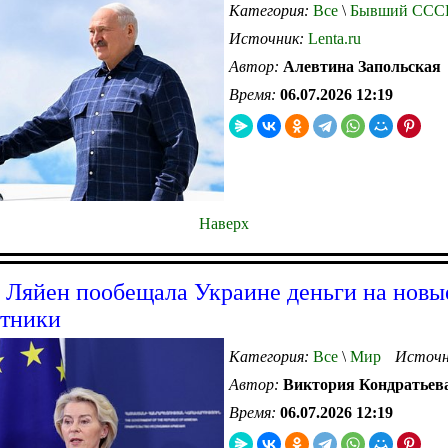
Категория:
Все
\
Бывший ССС
Источник:
Lenta.ru
Автор:
Алевтина Запольская
Время:
06.07.2026 12:19
Наверх
 Ляйен пообещала Украине деньги на новы
отники
Категория:
Все
\
Мир
Источн
Автор:
Виктория Кондратьев
Время:
06.07.2026 12:19