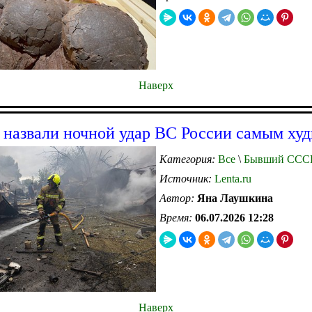
Наверх
 назвали ночной удар ВС России самым ху
Категория:
Все
\
Бывший ССС
Источник:
Lenta.ru
Автор:
Яна Лаушкина
Время:
06.07.2026 12:28
Наверх