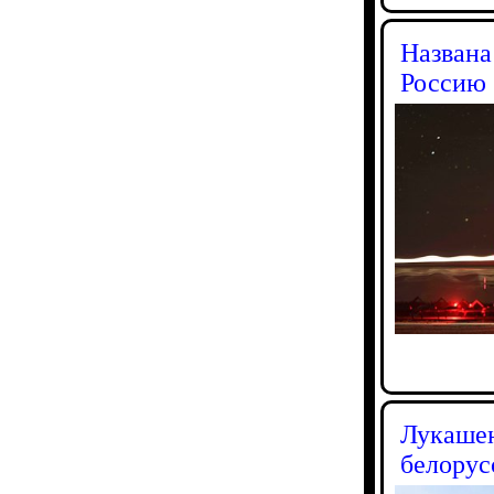
Названа
Россию
Лукашен
белорус