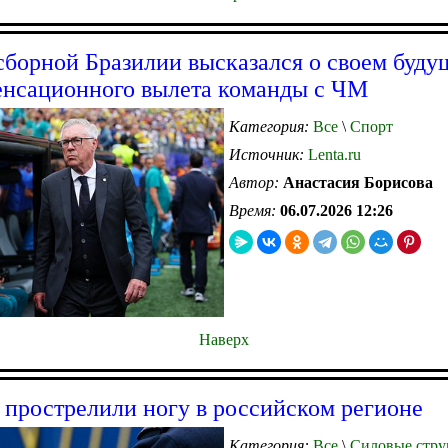
сборной Бразилии высказался о своем буду
енсационного вылета команды с ЧМ
Категория:
Все
\
Спорт
Источник:
Lenta.ru
Автор:
Анастасия Борисова
Время:
06.07.2026 12:26
Наверх
 прострелили ногу в российском регионе
Категория:
Все
\
Силовые стру