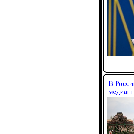
В Росси
медианн