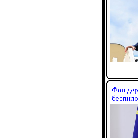
Фон дер
беспил