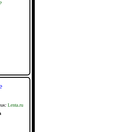
Р
е
ик:
Lenta.ru
а