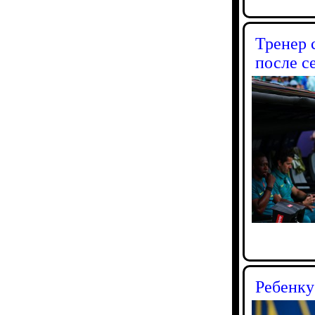
Тренер 
после с
Ребенку