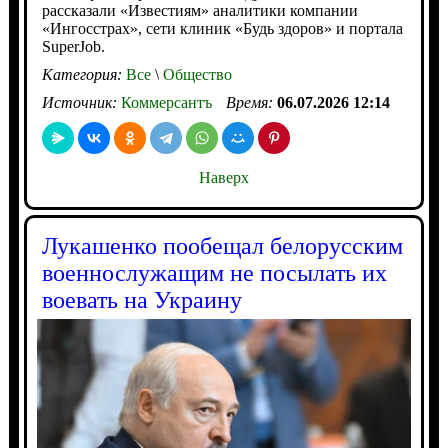
рассказали «Известиям» аналитики компании
«Ингосстрах», сети клиник «Будь здоров» и портала
SuperJob.
Категория:
Все
\
Общество
Источник:
Коммерсантъ
Время:
06.07.2026 12:14
Наверх
Лукашенко пообещал белорусским
военнослужащим не посылать их
воевать на Украину