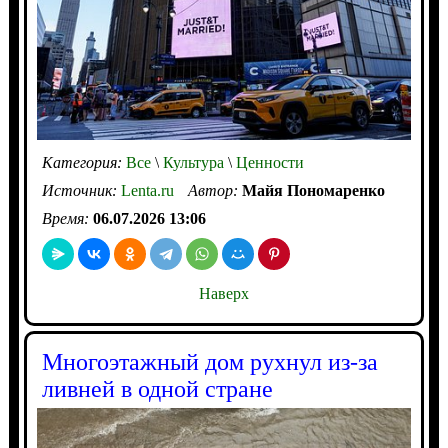
Категория:
Все
\
Культура
\
Ценности
Источник:
Lenta.ru
Автор:
Майя Пономаренко
Время:
06.07.2026 13:06
Наверх
Многоэтажный дом рухнул из-за
ливней в одной стране