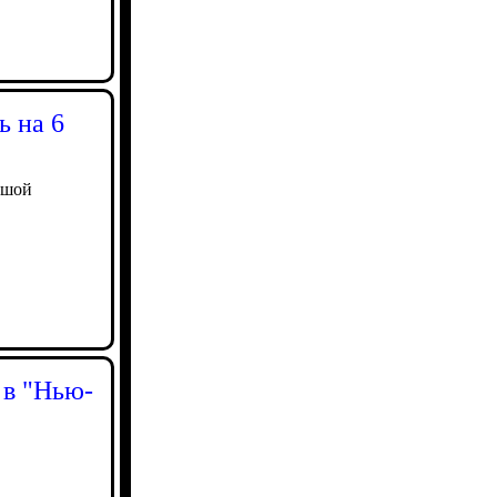
ь на 6
ьшой
 в "Нью-