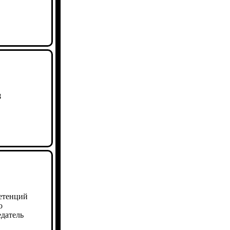
8
етенций
о
едатель