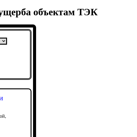
 ущерба объектам ТЭК
и
ой,