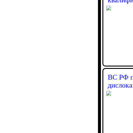
ВС РФ п
дислок