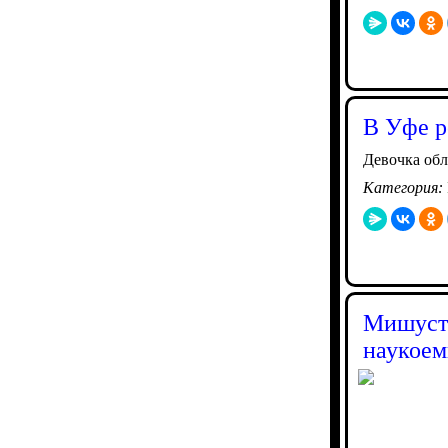
В Уфе р
Девочка обл
Категория:
Мишусти
наукоем