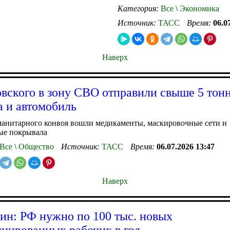
Категория:
Все
\
Экономика
Источник:
ТАСС
Время:
06.0
Наверх
вского в зону СВО отправили свыше 5 тон
а и автомобиль
манитарного конвоя вошли медикаменты, маскировочные сети и
ые покрывала
Все
\
Общество
Источник:
ТАСС
Время:
06.07.2026 13:47
Наверх
н: РФ нужно по 100 тыс. новых
цированных рабочих в год