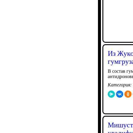
Из Жуко
гумгруз
В состав гу
антидронов
Категория:
Мишусти
квалифи