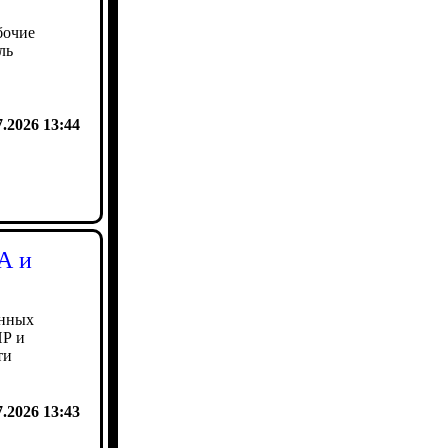
бочие
ль
7.2026 13:44
А и
енных
НР и
ти
7.2026 13:43