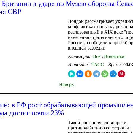
 Британии в ударе по Музею обороны Сева
ия СВР
Лондон рассматривает украинс
конфликт как попытку реванша 
реализованный в XIX веке "пр
нанесения стратегического по
России", сообщили в пресс-бю
внешней разведки
Категория:
Все
\
Политика
Источник:
ТАСС
Время:
06.0
Наверх
ин: в РФ рост обрабатывающей промышле
года достиг почти 23%
Такой рост получен вопреки
противодействию со стороны