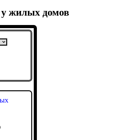
 у жилых домов
лых
0