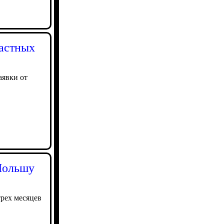
частных
аявки от
 Польшу
трех месяцев