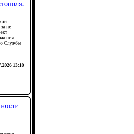
стополя.
кий
за не
оект
ражения
ро Службы
7.2026 13:18
нности