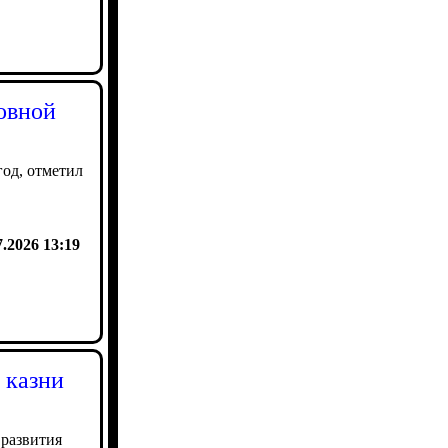
овной
год, отметил
7.2026 13:19
 казни
развития