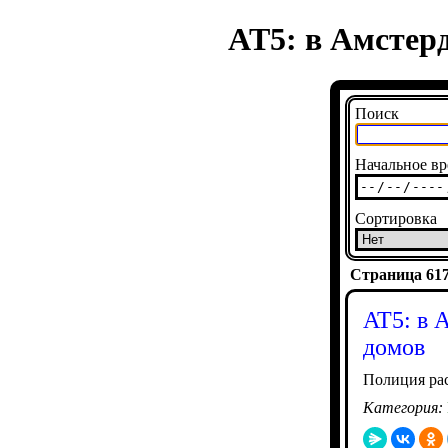
AT5: в Амстер
Поиск
Начальное вр
Сортировка
Страница 6178
AT5: в 
домов
Полиция ра
Категория: