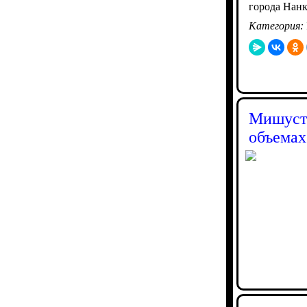
города Нанк
Категория:
Мишусти
объемах