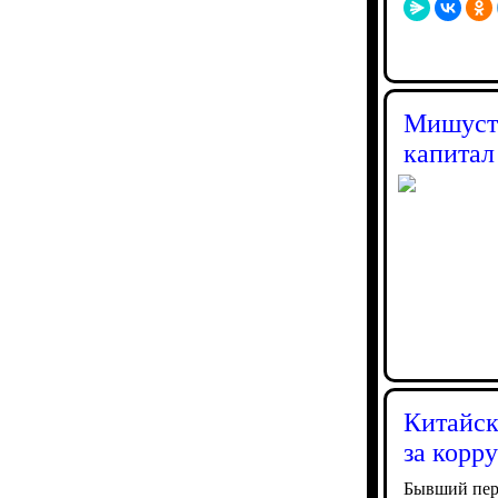
Мишусти
капитал
Китайск
за корр
Бывший пер