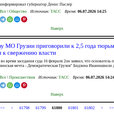
оинформировал губернатор Денис Паслер
Все
\
Общество
Источник:
ТАСС
Время:
06.07.2026 14:25
Наверх
ву МО Грузии приговорили к 2,5 года тюрьм
 к свержению власти
 во время заседания суда 16 февраля 2он заявил, что основатель
зинская мечта - Демократическая Грузия" Бидзина Иванишвили
Все
\
Происшествия
Источник:
ТАСС
Время:
06.07.2026 14:2
Наверх
<<
<
61798
61799
61800
61801
61802
>
>>