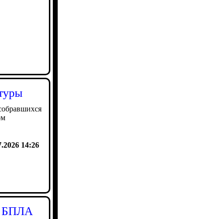
туры
собравшихся
ом
7.2026 14:26
и БПЛА