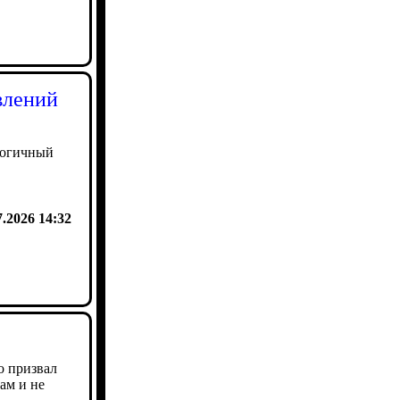
влений
логичный
7.2026 14:32
о призвал
ам и не