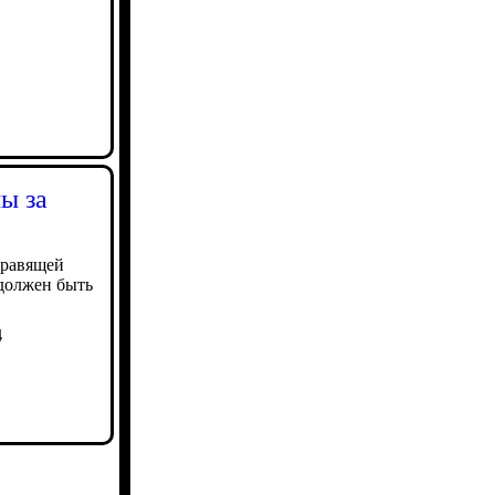
ы за
 правящей
 должен быть
4