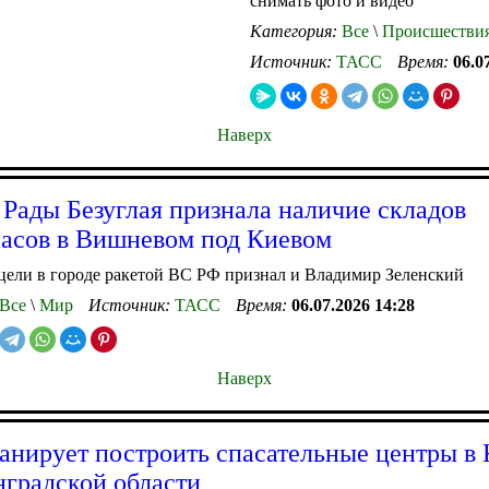
снимать фото и видео
Категория:
Все
\
Происшестви
Источник:
ТАСС
Время:
06.0
Наверх
 Рады Безуглая признала наличие складов
асов в Вишневом под Киевом
ели в городе ракетой ВС РФ признал и Владимир Зеленский
Все
\
Мир
Источник:
ТАСС
Время:
06.07.2026 14:28
Наверх
нирует построить спасательные центры в
градской области