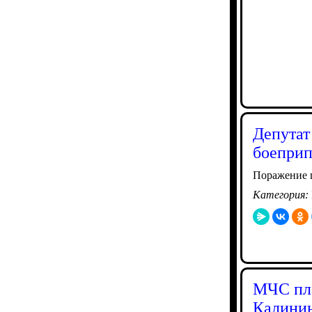
Депутат
боеприп
Поражение ц
Категория:
МЧС пла
Калинин