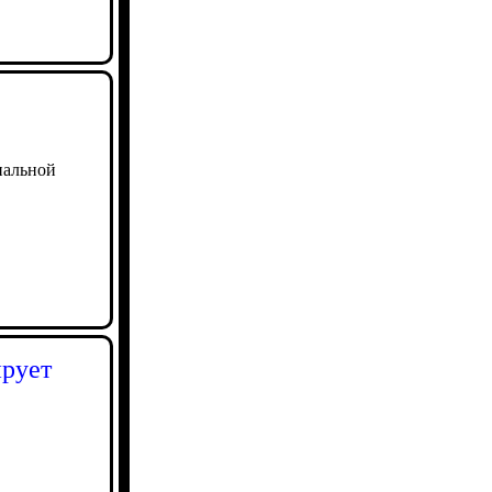
нальной
ирует