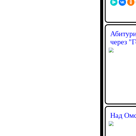
Абитури
через "
Над Омс