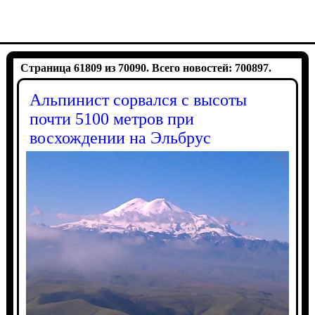
Страница 61809 из 70090. Всего новостей: 700897.
Альпинист сорвался с высоты
почти 5100 метров при
восхождении на Эльбрус