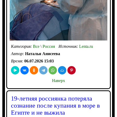
Категория:
Все
\
Россия
Источник:
Lenta.ru
Автор:
Наталья Анисеева
Время:
06.07.2026 15:03
Наверх
19-летняя россиянка потеряла
сознание после купания в море в
Египте и не выжила