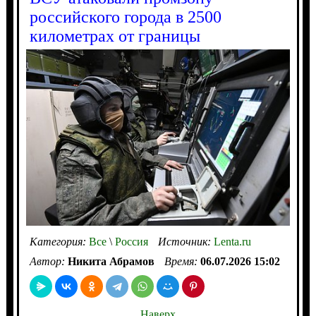
российского города в 2500
километрах от границы
Категория:
Все
\
Россия
Источник:
Lenta.ru
Автор:
Никита Абрамов
Время:
06.07.2026 15:02
Наверх