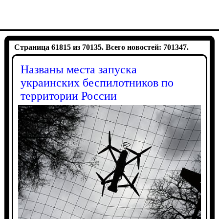
Страница 61815 из 70135. Всего новостей: 701347.
Названы места запуска
украинских беспилотников по
территории России