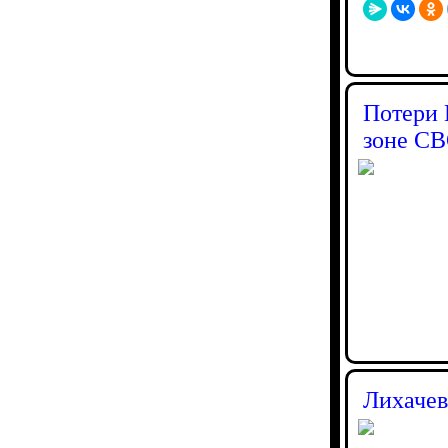
Потери 
зоне С
Лихачев