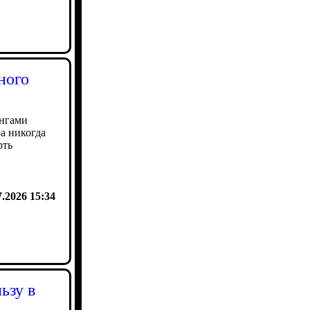
ного
унгами
а никогда
рть
7.2026 15:34
ьзу в