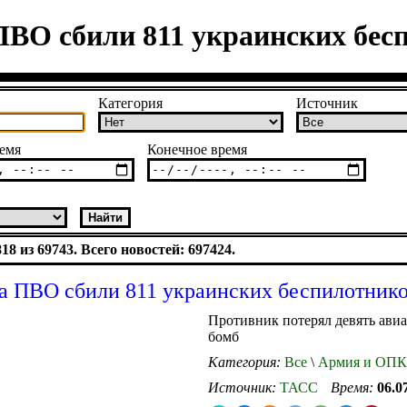
ПВО сбили 811 украинских бес
Категория
Источник
емя
Конечное время
8 из 69743. Всего новостей: 697424.
а ПВО сбили 811 украинских беспилотник
Противник потерял девять ав
бомб
Категория:
Все
\
Армия и ОПК
Источник:
ТАСС
Время:
06.0