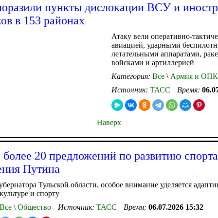
оразили пункты дислокации ВСУ и иност
ов в 153 районах
Атаку вели оперативно-тактич
авиацией, ударными беспилот
летательными аппаратами, рак
войсками и артиллерией
Категория:
Все
\
Армия и ОПК
Источник:
ТАСС
Время:
06.0
Наверх
 более 20 предложений по развитию спорт
ения Путина
убернатора Тульской области, особое внимание уделяется адапт
культуре и спорту
Все
\
Общество
Источник:
ТАСС
Время:
06.07.2026 15:32