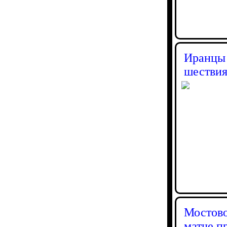
Иранцы 
шествия
Мостово
матче п