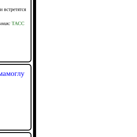
 встретятся
чник:
ТАСС
Имамоглу