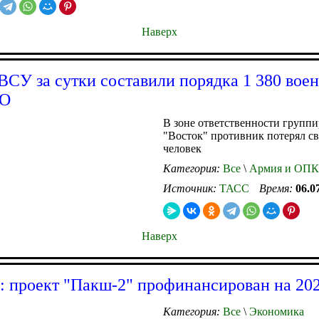
Наверх
ВСУ за сутки составили порядка 1 380 вое
ВО
В зоне ответственности групп
"Восток" противник потерял с
человек
Категория:
Все
\
Армия и ОПК
Источник:
ТАСС
Время:
06.0
Наверх
: проект "Пакш-2" профинансирован на 202
Категория:
Все
\
Экономика