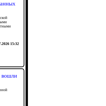
ранных
еской
ными
етными
7.2026 15:32
а вошли
ивной