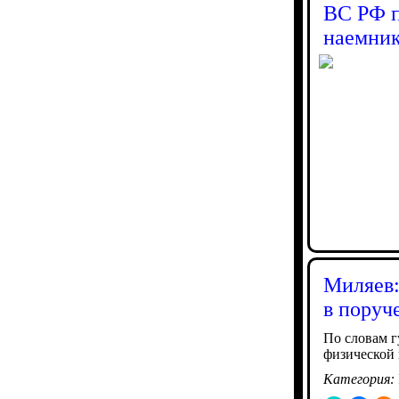
ВС РФ п
наемник
Миляев:
в поруч
По словам г
физической 
Категория: