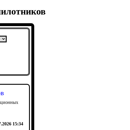
пилотников
ов
иационных
7.2026 15:34