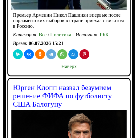
Премьер Армении Никол Пашинян впервые после
парламентских выборов в стране приехал с визитом
в Россию.
Категория:
Все
\
Политика
Источник:
РБК
Время:
06.07.2026 15:21
Наверх
Юрген Клопп назвал безумием
решение ФИФА по футболисту
США Балогуну