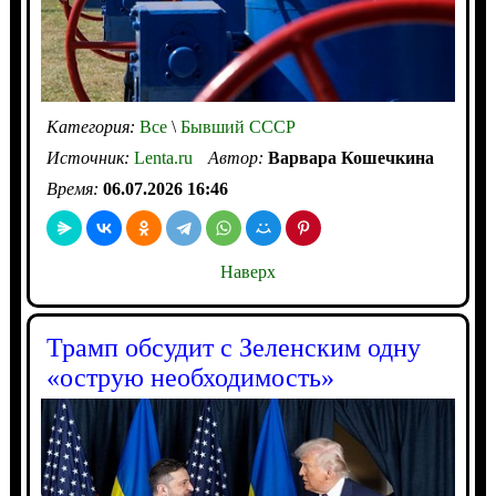
Категория:
Все
\
Бывший СССР
Источник:
Lenta.ru
Автор:
Варвара Кошечкина
Время:
06.07.2026 16:46
Наверх
Трамп обсудит с Зеленским одну
«острую необходимость»