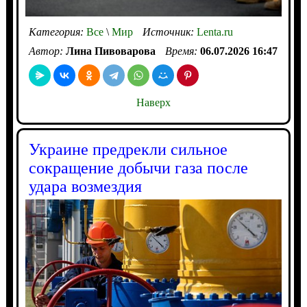
Категория:
Все
\
Мир
Источник:
Lenta.ru
Автор:
Лина Пивоварова
Время:
06.07.2026 16:47
Наверх
Украине предрекли сильное
сокращение добычи газа после
удара возмездия