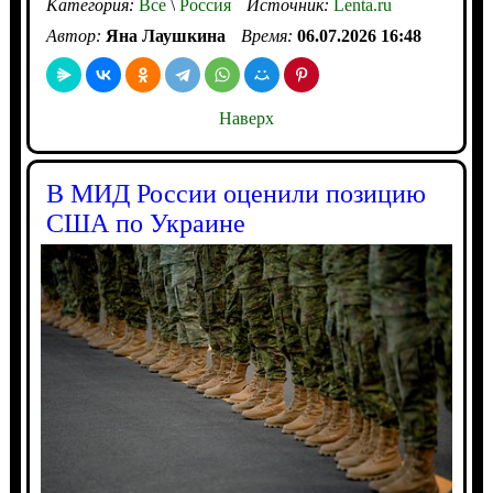
Категория:
Все
\
Россия
Источник:
Lenta.ru
Автор:
Яна Лаушкина
Время:
06.07.2026 16:48
Наверх
В МИД России оценили позицию
США по Украине