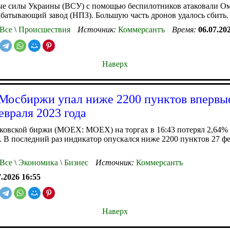
е силы Украины (ВСУ) с помощью беспилотников атаковали О
батывающий завод (НПЗ). Большую часть дронов удалось сбить.
Все
\
Происшествия
Источник:
Коммерсантъ
Время:
06.07.20
Наверх
Мосбиржи упал ниже 2200 пунктов впервы
евраля 2023 года
овской биржи (MOEX: MOEX) на торгах в 16:43 потерял 2,64% 
. В последний раз индикатор опускался ниже 2200 пунктов 27 ф
Все
\
Экономика
\
Бизнес
Источник:
Коммерсантъ
7.2026 16:55
Наверх