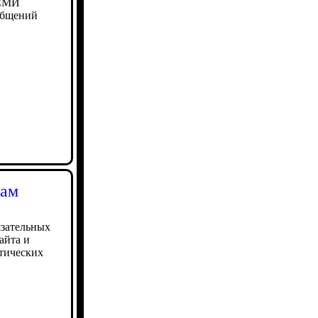
 СМИ
общений
зам
язательных
айта и
ктических