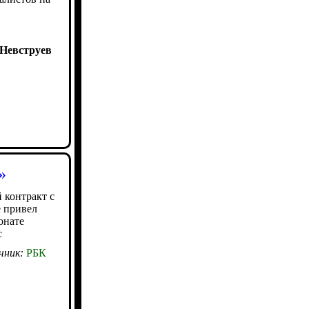
Невструев
»
 контракт с
 привел
онате
с
чник:
РБК