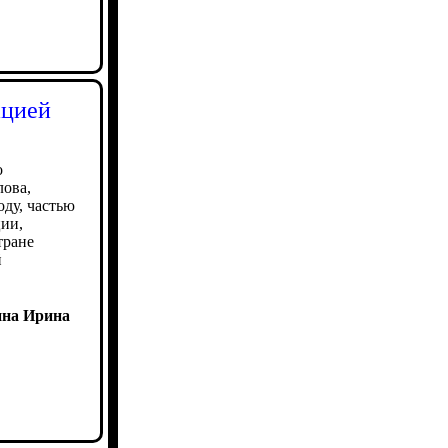
ацией
о
лова,
оду, частью
ции,
тране
й
ина Ирина