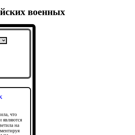
ийских военных
х
ила, что
и являются
ветила на
мментируя