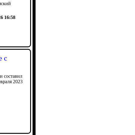
мский
26 16:58
е с
и составил
евраля 2023