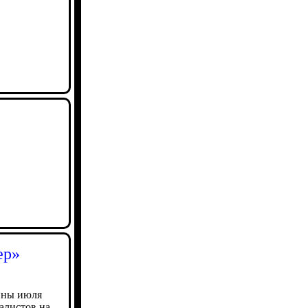
ер»
ины июля
алистов на