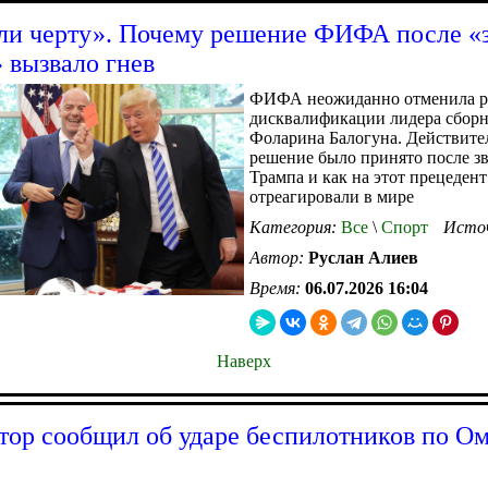
и черту». Почему решение ФИФА после «
 вызвало гнев
ФИФА неожиданно отменила р
дисквалификации лидера сбо
Фоларина Балогуна. Действите
решение было принято после з
Трампа и как на этот прецедент
отреагировали в мире
Категория:
Все
\
Спорт
Исто
Автор:
Руслан Алиев
Время:
06.07.2026 16:04
Наверх
тор сообщил об ударе беспилотников по О