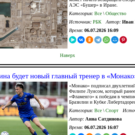
АЭС «Бушер» в Иране.
Категория:
Все
\
Общество
Источник:
РБК
Автор:
Иван 
Время:
06.07.2026 16:09
Наверх
ина будет новый главный тренер в «Монако
«Монако» подписал двухлетний
Филипе Луисом, который ранее
«Фламенго» к победам в чемпи
Бразилии и Кубке Либертадоре
Категория:
Все
\
Спорт
Исто
Автор:
Анна Сатдинова
Время:
06.07.2026 16:07