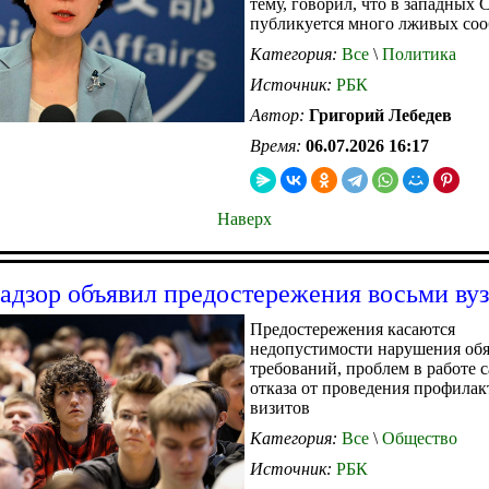
тему, говорил, что в западных
публикуется много лживых со
Категория:
Все
\
Политика
Источник:
РБК
Автор:
Григорий Лебедев
Время:
06.07.2026 16:17
Наверх
адзор объявил предостережения восьми ву
Предостережения касаются
недопустимости нарушения об
требований, проблем в работе с
отказа от проведения профила
визитов
Категория:
Все
\
Общество
Источник:
РБК