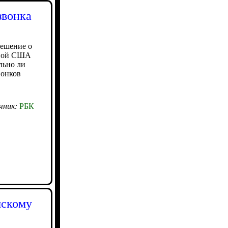
звонка
ешение о
рной США
льно ли
вонков
чник:
РБК
мскому