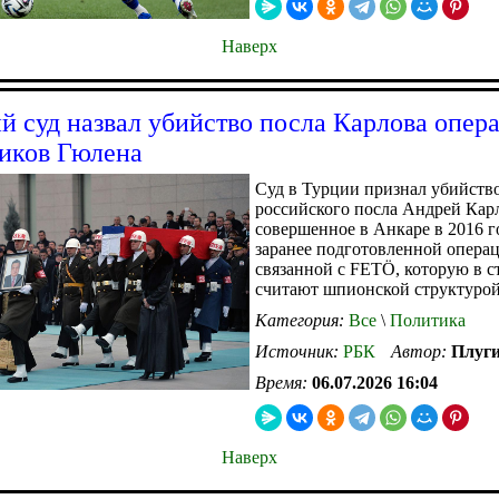
Наверх
й суд назвал убийство посла Карлова опер
иков Гюлена
Суд в Турции признал убийств
российского посла Андрей Кар
совершенное в Анкаре в 2016 г
заранее подготовленной опера
связанной с FETÖ, которую в с
считают шпионской структуро
Категория:
Все
\
Политика
Источник:
РБК
Автор:
Плуг
Время:
06.07.2026 16:04
Наверх