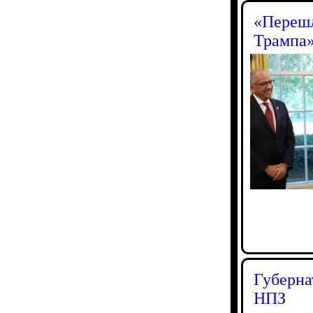
«Перешл
Трампа»
Губерна
НПЗ