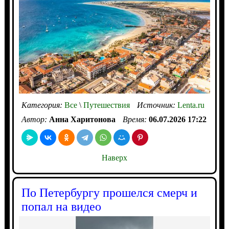
Категория:
Все
\
Путешествия
Источник:
Lenta.ru
Автор:
Анна Харитонова
Время:
06.07.2026 17:22
Наверх
По Петербургу прошелся смерч и
попал на видео