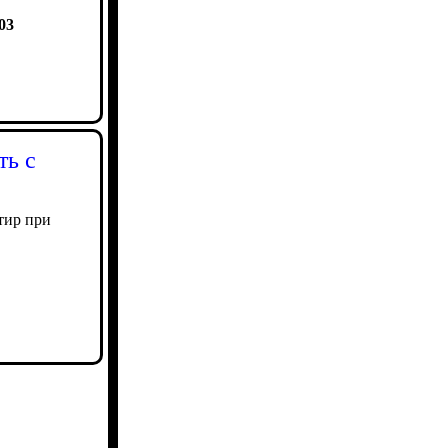
03
ть с
тир при