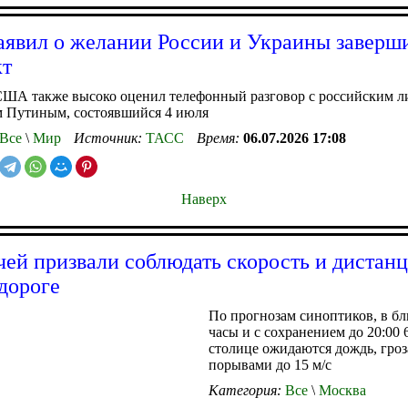
аявил о желании России и Украины заверш
кт
США также высоко оценил телефонный разговор с российским л
 Путиным, состоявшийся 4 июля
Все
\
Мир
Источник:
ТАСС
Время:
06.07.2026 17:08
Наверх
ей призвали соблюдать скорость и дистан
дороге
По прогнозам синоптиков, в б
часы и с сохранением до 20:00 
столице ожидаются дождь, гроза
порывами до 15 м/с
Категория:
Все
\
Москва