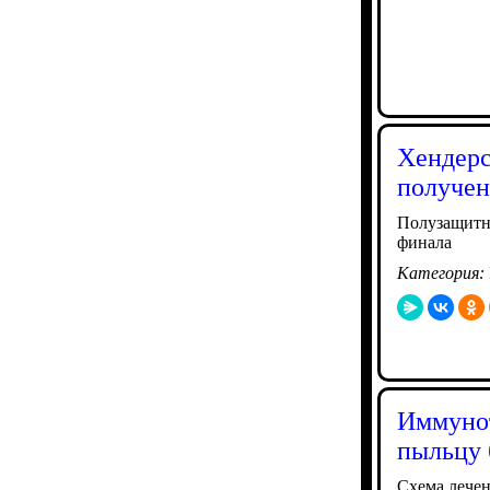
Хендерс
получен
Полузащитни
финала
Категория:
Иммунот
пыльцу 
Схема лечен