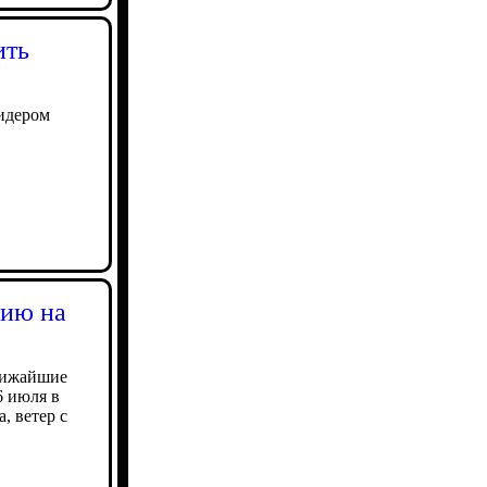
ить
идером
цию на
лижайшие
6 июля в
, ветер с