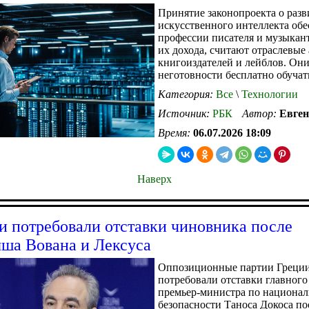
Принятие законопроекта о раз
искусственного интеллекта об
профессии писателя и музыкан
их дохода, считают отраслевые
книгоиздателей и лейблов. Они
неготовности бесплатно обуча
Категория:
Все
\
Технологии
Источник:
РБК
Автор:
Евген
Время:
06.07.2026 18:09
Наверх
и потребовали отставки чиновника после
ша Вована и Лексуса
Оппозиционные партии Греци
потребовали отставки главного
премьер-министра по национа
безопасности Таноса Докоса пос