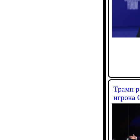
Трамп р
игрока