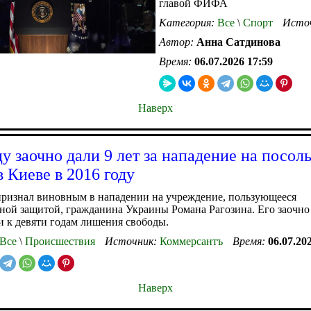
главой ФИФА
Категория:
Все
\
Спорт
Исто
Автор:
Анна Сатдинова
Время:
06.07.2026 17:59
Наверх
у заочно дали 9 лет за нападение на посол
в Киеве в 2016 году
признал виновным в нападении на учреждение, пользующееся
ой защитой, гражданина Украины Романа Рагозина. Его заочно
 к девяти годам лишения свободы.
Все
\
Происшествия
Источник:
Коммерсантъ
Время:
06.07.20
Наверх