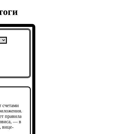
тоги
т счетами
риложения.
ет правила
рвиса, — в
 вице-