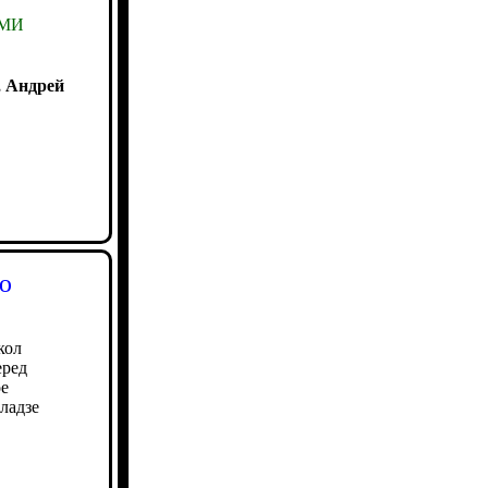
СМИ
, Андрей
ю
кол
еред
ое
ладзе