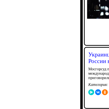
Украинц
России 
Мосгорсуд 
международн
приговорили
Категория: