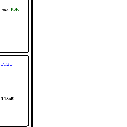
чник:
РБК
ьство
26 18:49