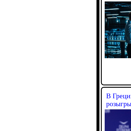
В Греци
розыгры