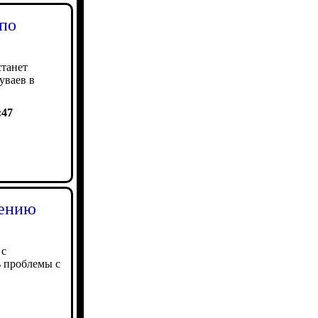
 по
станет
уваев в
:47
жению
 с
ь проблемы с