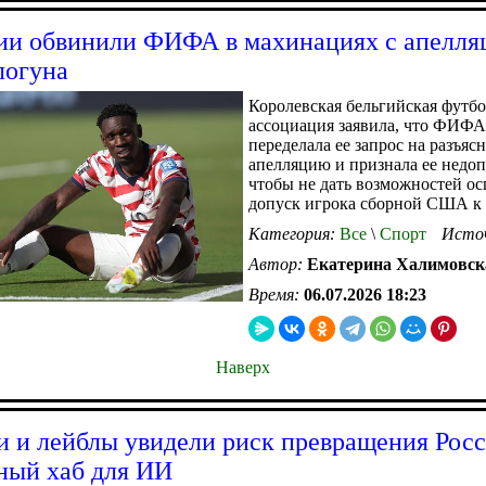
ии обвинили ФИФА в махинациях с апелля
логуна
Королевская бельгийская футб
ассоциация заявила, что ФИФА
переделала ее запрос на разъяс
апелляцию и признала ее недо
чтобы не дать возможностей ос
допуск игрока сборной США к
Категория:
Все
\
Спорт
Исто
Автор:
Екатерина Халимовск
Время:
06.07.2026 18:23
Наверх
и и лейблы увидели риск превращения Росс
ный хаб для ИИ