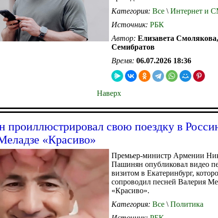
Категория:
Все
\
Интернет и 
Источник:
РБК
Автор:
Елизавета Смолякова
Семибратов
Время:
06.07.2026 18:36
Наверх
 проиллюстрировал свою поездку в Росси
Меладзе «Красиво»
Премьер-министр Армении Ни
Пашинян опубликовал видео п
визитом в Екатеринбург, котор
сопроводил песней Валерия Ме
«Красиво».
Категория:
Все
\
Политика
Источник:
РБК