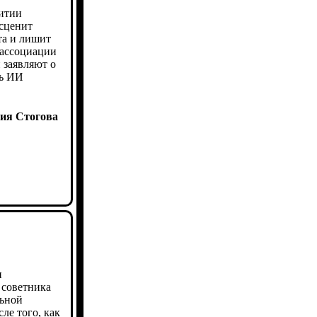
витии
есценит
та и лишит
 ассоциации
 заявляют о
ть ИИ
ия Стогова
и
 советника
льной
ле того, как