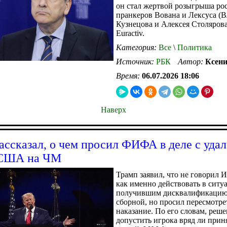
он стал жертвой розыгрыша ро
пранкеров Вована и Лексуса (
Кузнецова и Алексея Столярова
Euractiv.
Категория:
Все
\
Политика
Источник:
РБК
Автор:
Ксени
Время:
06.07.2026 18:06
Наверх
ассказал, о чем просил ФИФА в деле с уда
 США на ЧМ
Трамп заявил, что не говорил 
как именно действовать в ситу
получившим дисквалификацию
сборной, но просил пересмотре
наказание. По его словам, реш
допустить игрока вряд ли прин