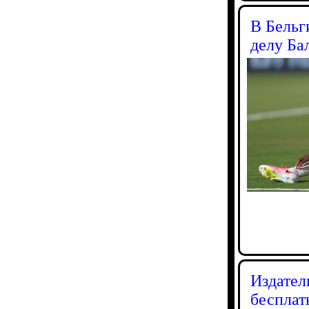
В Бельг
делу Ба
Издател
бесплат