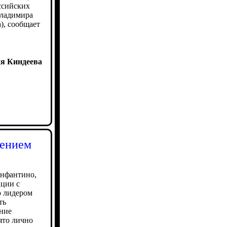
ссийских
Владимира
), сообщает
я Киндеева
лением
Инфантино,
ации с
 лидером
ть
ение
ято лично