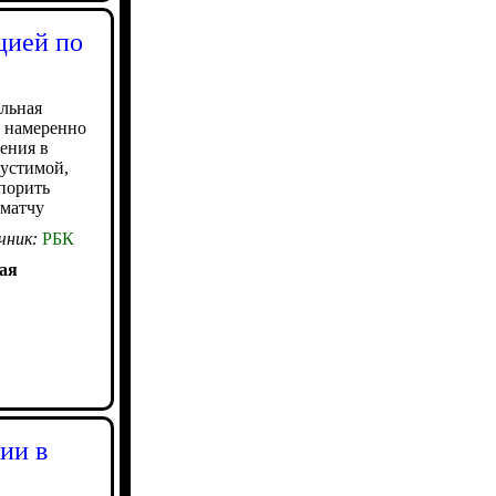
цией по
ольная
 намеренно
нения в
пустимой,
порить
 матчу
чник:
РБК
ая
ии в