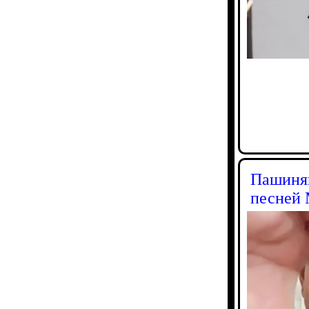
Пашинян
песней 