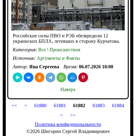
Российские силы ПВО и РЭБ обезвредили 12
украинских БПЛА, летевших в сторону Курчатова.
Категория:
Все
\
Происшествия
Источник:
Аргументы и Факты
Автор:
Яна Сергеева
Время:
06.07.2026 18:08
Наверх
<<
<
61880
61881
61882
61883
61884
>
>>
Политика конфиденциальности
©2026 Шигорин Сергей Владимирович