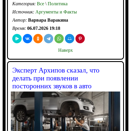
Категория:
Все
\
Политика
Источник:
Аргументы и Факты
Автор:
Варвара Варакина
Время:
06.07.2026 19:18
Наверх
Эксперт Архипов сказал, что
делать при появлении
посторонних звуков в авто