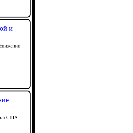
ой и
в снижении
ние
рной США