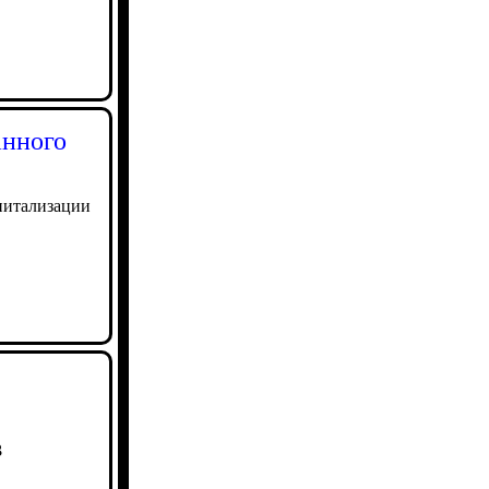
анного
питализации
3