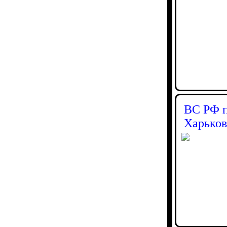
ВС РФ п
Харьков