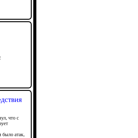
2
едствия
ул, что с
рует
 было атак,