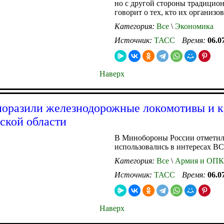
но с другой стороны традицио
говорит о тех, кто их организо
Категория:
Все
\
Экономика
Источник:
ТАСС
Время:
06.0
Наверх
оразили железнодорожные локомотивы и к
ской области
В Минобороны России отметил
использовались в интересах В
Категория:
Все
\
Армия и ОПК
Источник:
ТАСС
Время:
06.0
Наверх