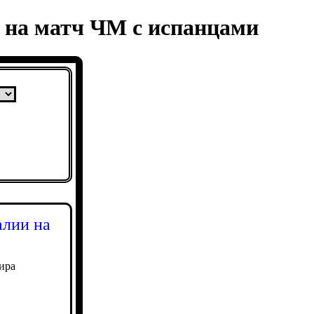
и на матч ЧМ с испанцами
алии на
ира