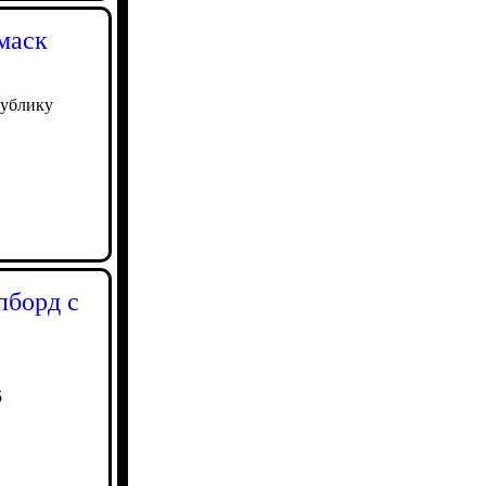
маск
публику
пборд с
5