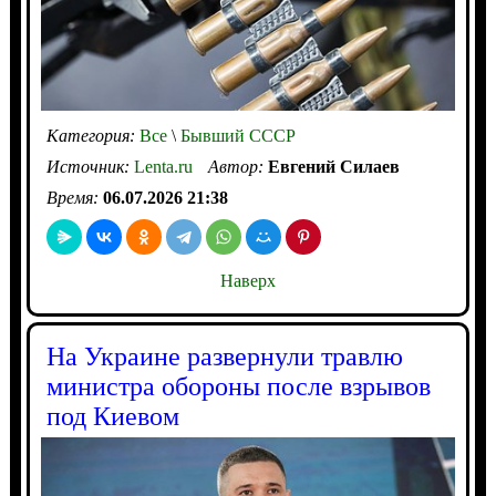
Категория:
Все
\
Бывший СССР
Источник:
Lenta.ru
Автор:
Евгений Силаев
Время:
06.07.2026 21:38
Наверх
На Украине развернули травлю
министра обороны после взрывов
под Киевом