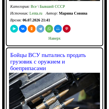
Категория:
Все
\
Бывший СССР
Источник:
Lenta.ru
Автор:
Марина Совина
Время:
06.07.2026 21:41
Наверх
Бойцы ВСУ пытались продать
грузовик с оружием и
боеприпасами