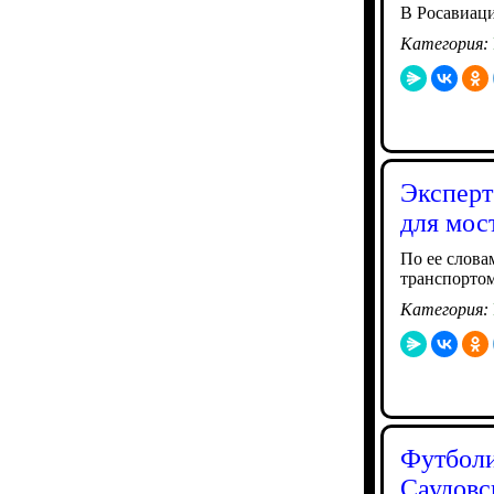
В Росавиац
Категория:
Эксперт
для мос
По ее слова
транспорто
Категория:
Футболи
Саудовс