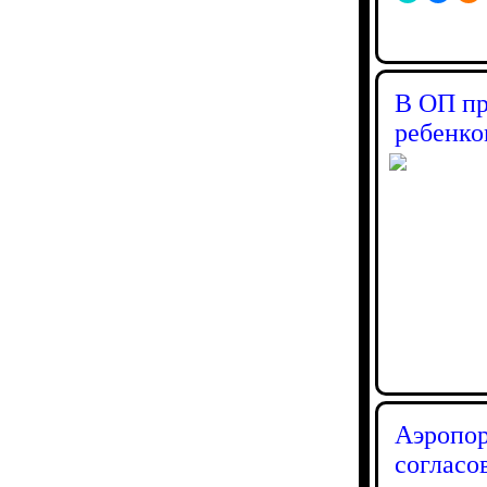
В ОП пр
ребенком
Аэропор
согласо