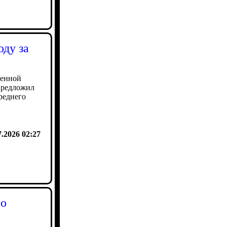
оду за
венной
предложил
реднего
7.2026 02:27
по