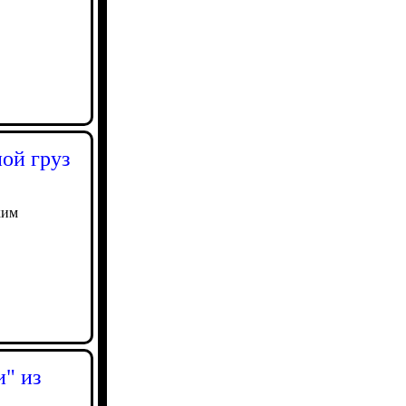
ой груз
ким
" из