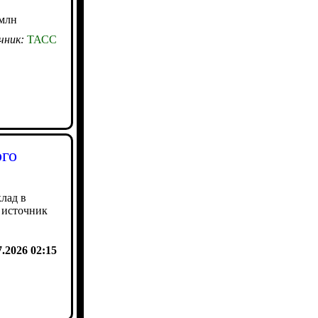
 млн
чник:
ТАСС
ого
лад в
 источник
7.2026 02:15