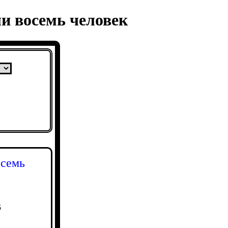
ли восемь человек
осемь
5