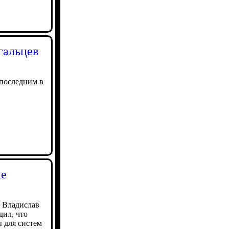
гальцев
 последним в
не
 Владислав
ил, что
 для систем