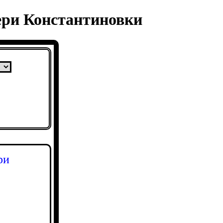
ери Константиновки
ри