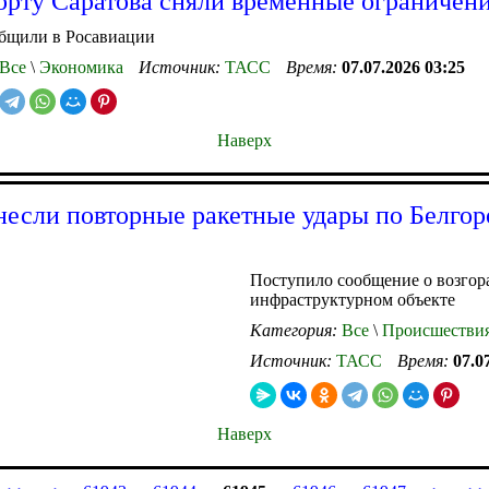
орту Саратова сняли временные ограничен
общили в Росавиации
Все
\
Экономика
Источник:
ТАСС
Время:
07.07.2026 03:25
Наверх
если повторные ракетные удары по Белгор
Поступило сообщение о возгор
инфраструктурном объекте
Категория:
Все
\
Происшестви
Источник:
ТАСС
Время:
07.0
Наверх