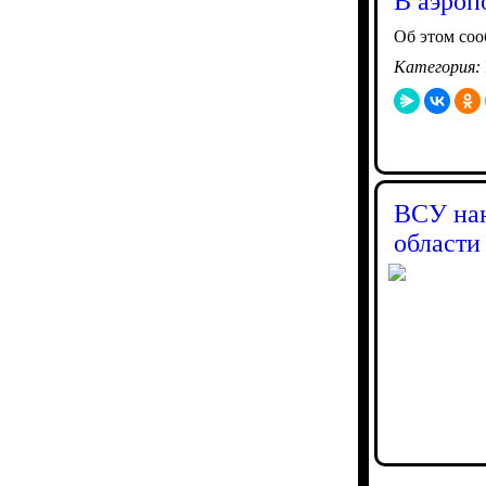
В аэроп
Об этом со
Категория:
ВСУ нан
области