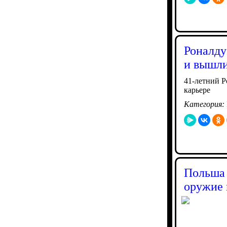
Роналду
и вышли
41-летний Р
карьере
Категория:
Польша 
оружие 