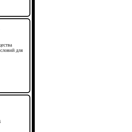
а
щества
словий для
4