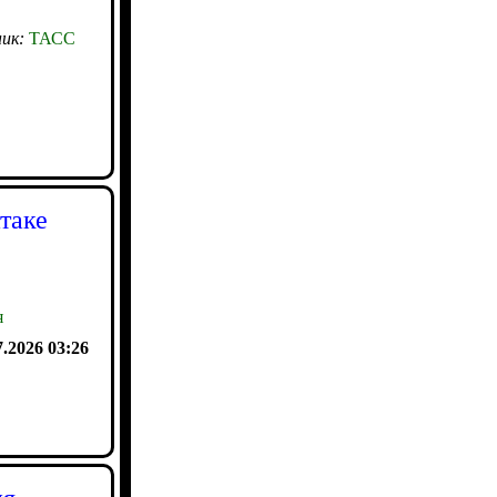
ик:
ТАСС
таке
я
7.2026 03:26