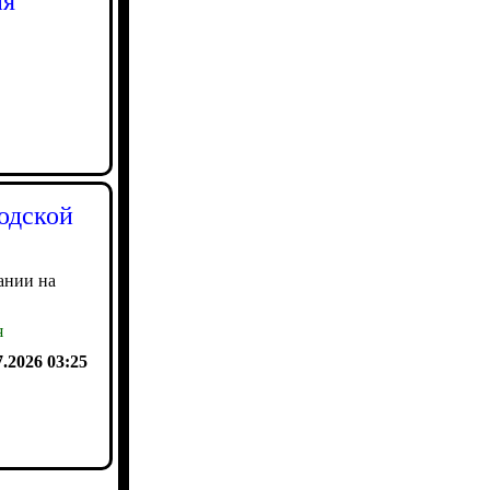
ия
одской
ании на
я
7.2026 03:25