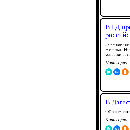
В ГД пр
российс
Замещающий
Николай Нов
массового и
Категория:
В Дагес
Об этом со
Категория: