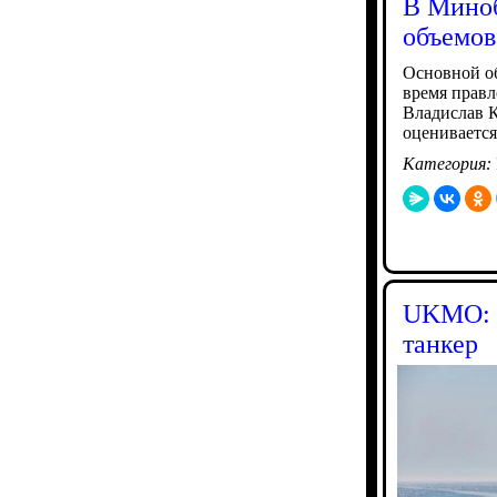
В Мино
объемов
Основной о
время прав
Владислав К
оценивается
Категория:
UKMO: в
танкер