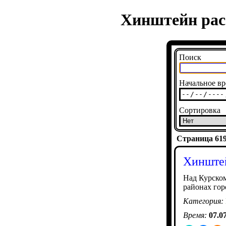
Хинштейн расс
Поиск
Начальное вр
Сортировка
Страница 6194
Хинштей
Над Курско
районах гор
Категория:
Время:
07.0