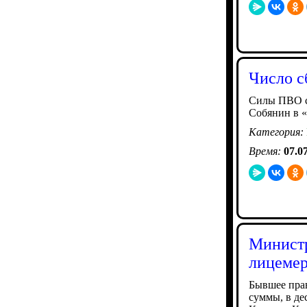
Число с
Силы ПВО сб
Собянин в «
Категория:
Время:
07.0
Министр
лицемер
Бывшее прав
суммы, в де