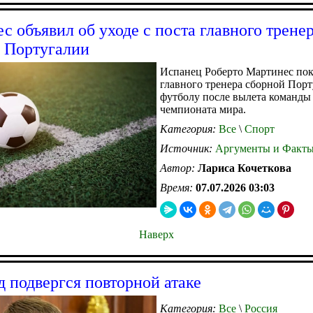
с объявил об уходе с поста главного трене
 Португалии
Испанец Роберто Мартинес пок
главного тренера сборной Пор
футболу после вылета команды
чемпионата мира.
Категория:
Все
\
Спорт
Источник:
Аргументы и Факт
Автор:
Лариса Кочеткова
Время:
07.07.2026 03:03
Наверх
д подвергся повторной атаке
Категория:
Все
\
Россия