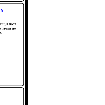
ра
инул пост
тугалии по
 с
ы