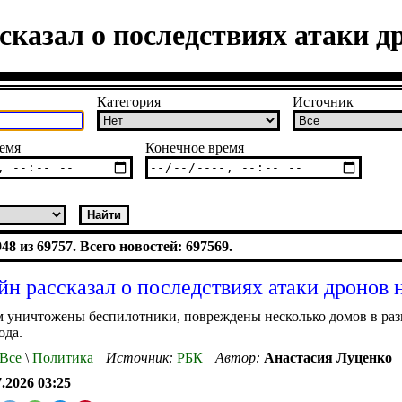
казал о последствиях атаки д
Категория
Источник
емя
Конечное время
8 из 69757. Всего новостей: 697569.
н рассказал о последствиях атаки дронов 
м уничтожены беспилотники, повреждены несколько домов в ра
ода.
Все
\
Политика
Источник:
РБК
Автор:
Анастасия Луценко
7.2026 03:25