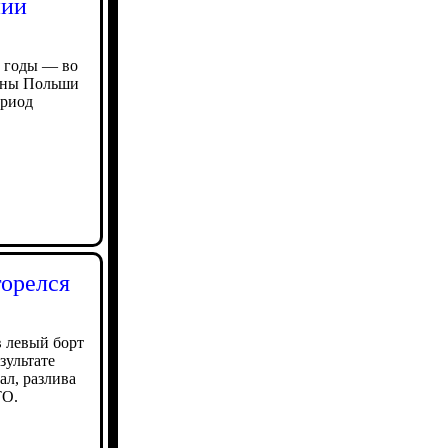
нии
 годы — во
роны Польши
ериод
горелся
в левый борт
зультате
ал, разлива
TO.