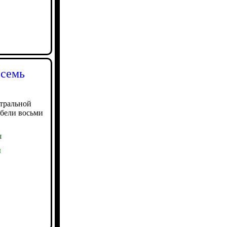
осемь
нтральной
бели восьми
я
ы