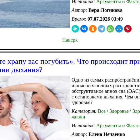
Источник:
Аргументы и Факт
Автор:
Вера Логинова
Время:
07.07.2026 03:49
Наверх
те храпу вас погубить». Что происходит пр
нии дыхания?
Одно из самых распространён
и опасных ночных расстройст
обструктивное апноэ сна (ОАС)
с остановками дыхания. Чем он
здоровья?
Категория:
Все
\
Здоровье
\
Здо
жизни
Источник:
Аргументы и Факт
Автор:
Елена Нечаенко