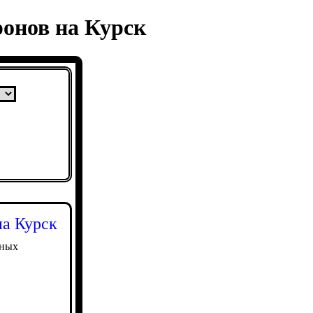
ронов на Курск
на Курск
зных