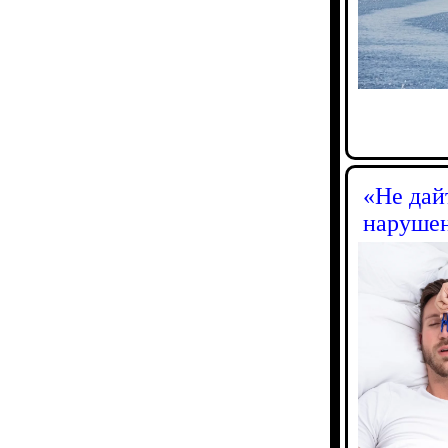
«Не дай
наруше