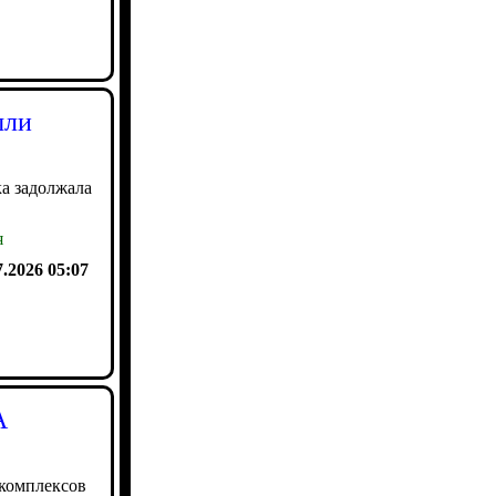
ыли
а задолжала
я
7.2026 05:07
А
 комплексов