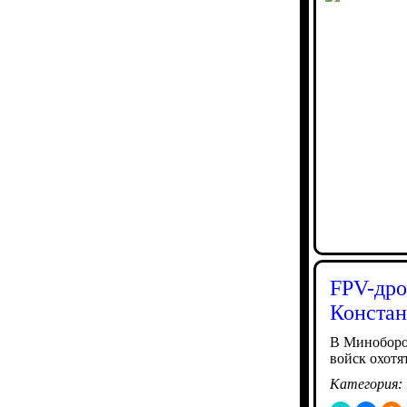
FPV-дро
Констан
В Миноборо
войск охотя
Категория: