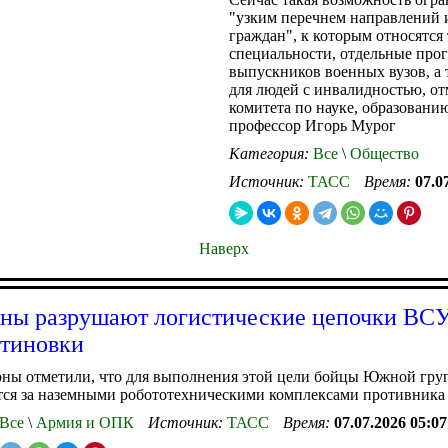
"узким перечнем направлений 
граждан", к которым относятся
специальности, отдельные про
выпускников военных вузов, а 
для людей с инвалидностью, от
комитета по науке, образованию
профессор Игорь Мурог
Категория:
Все
\
Общество
Источник:
ТАСС
Время:
07.0
Наверх
ны разрушают логистические цепочки ВСУ
тиновки
ны отметили, что для выполнения этой цели бойцы Южной гру
тся за наземными робототехническими комплексами противника
Все
\
Армия и ОПК
Источник:
ТАСС
Время:
07.07.2026 05:07