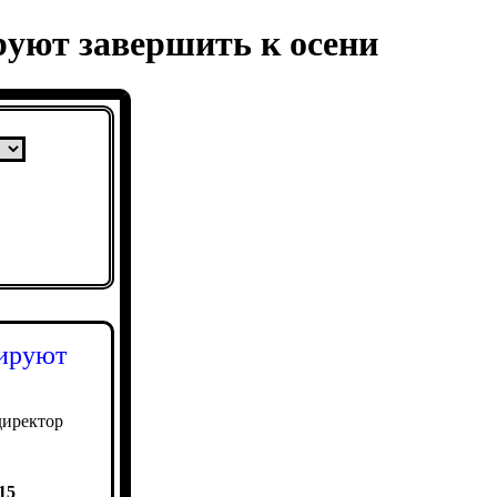
уют завершить к осени
нируют
директор
15