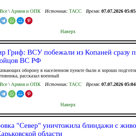
Все
\
Армия и ОПК
Источник:
ТАСС
Время:
07.07.2026 05:05
Наверх
р Гриф: ВСУ побежали из Копаней сразу п
бойцов ВС РФ
живающих оборону в населенном пункте были и хорошо подгот
тивника, рассказал военный
Все
\
Армия и ОПК
Источник:
ТАСС
Время:
07.07.2026 05:04
Наверх
овка "Север" уничтожила блиндажи с живо
арьковской области