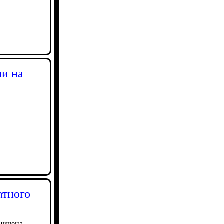
ли на
атного
аничена