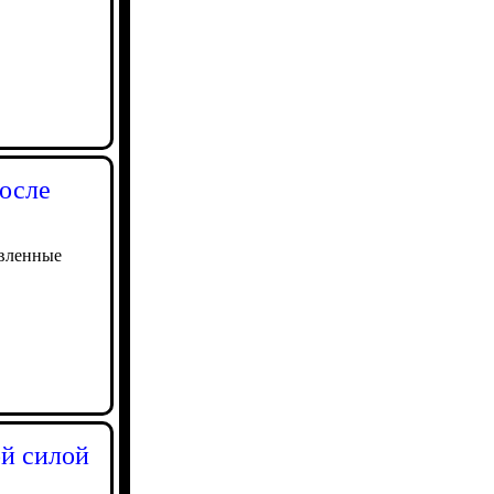
осле
овленные
й силой