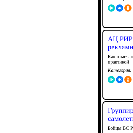
АЦ РИР:
рекламн
Как отмечаю
практикой
Категория:
Группир
самолет
Бойцы ВС Р