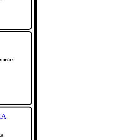
ившейся
ЛА
ка