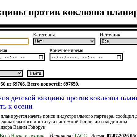
кцины против коклюша планир
Категория
Источник
емя
Конечное время
8 из 69766. Всего новостей: 697659.
ия детской вакцины против коклюша пла
ть к осени
 планируется начать поиск индустриального партнера, сообщил 
едовательского института системной биологии и медицины
адзора Вадим Говорун
Все
\
Наука и техника
Источник:
ТАСС
Время:
07.07.2026 05: