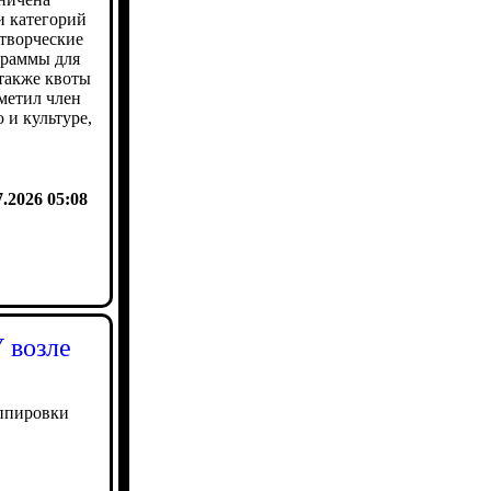
и категорий
 творческие
граммы для
также квоты
метил член
 и культуре,
7.2026 05:08
 возле
ппировки