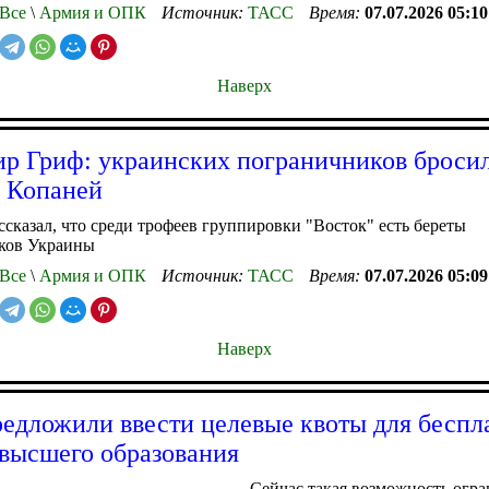
Все
\
Армия и ОПК
Источник:
ТАСС
Время:
07.07.2026 05:10
Наверх
р Гриф: украинских пограничников броси
 Копаней
сказал, что среди трофеев группировки "Восток" есть береты
ков Украины
Все
\
Армия и ОПК
Источник:
ТАСС
Время:
07.07.2026 05:09
Наверх
едложили ввести целевые квоты для беспл
 высшего образования
Сейчас такая возможность огр