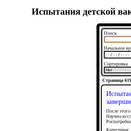
Испытания детской ва
Поиск
Начальное вр
Сортировка
Страница 6195
Испытан
заверши
После этого
Научно-иссл
Роспотребн
Категория: