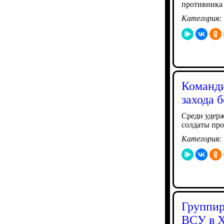
противника
Категория:
Команди
захода 
Среди удер
солдаты про
Категория:
Группир
ВСУ в Х