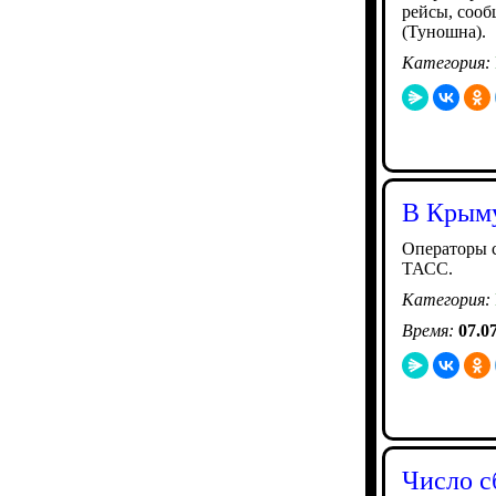
рейсы, сооб
(Туношна).
Категория:
В Крыму
Операторы с
ТАСС.
Категория:
Время:
07.0
Число с