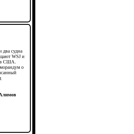
 два судна
бщают WSJ и
ов США.
еморандум о
исанный
д
 Алимов