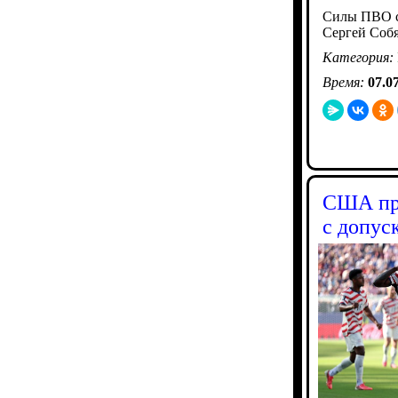
Силы ПВО с
Сергей Соб
Категория:
Время:
07.0
США про
с допус