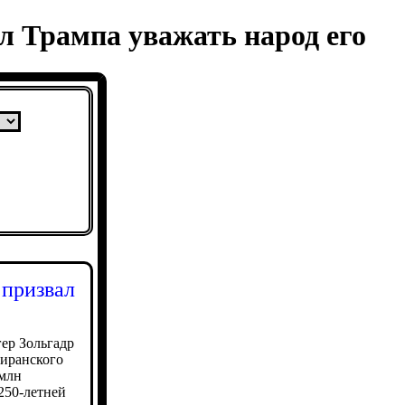
л Трампа уважать народ его
 призвал
ер Зольгадр
 иранского
 млн
250-летней