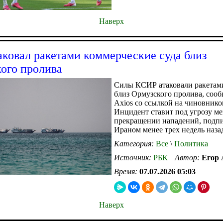
Наверх
аковал ракетами коммерческие суда близ
ого пролива
Силы КСИР атаковали ракетами
близ Ормузского пролива, соо
Axios со ссылкой на чиновник
Инцидент ставит под угрозу м
прекращении нападений, подп
Ираном менее трех недель наза
Категория:
Все
\
Политика
Источник:
РБК
Автор:
Егор
Время:
07.07.2026 05:03
Наверх