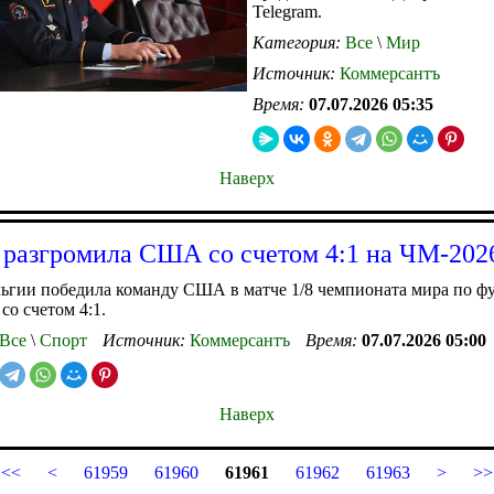
Telegram.
Категория:
Все
\
Мир
Источник:
Коммерсантъ
Время:
07.07.2026 05:35
Наверх
 разгромила США со счетом 4:1 на ЧМ-202
ьгии победила команду США в матче 1/8 чемпионата мира по фу
со счетом 4:1.
Все
\
Спорт
Источник:
Коммерсантъ
Время:
07.07.2026 05:00
Наверх
<<
<
61959
61960
61961
61962
61963
>
>>