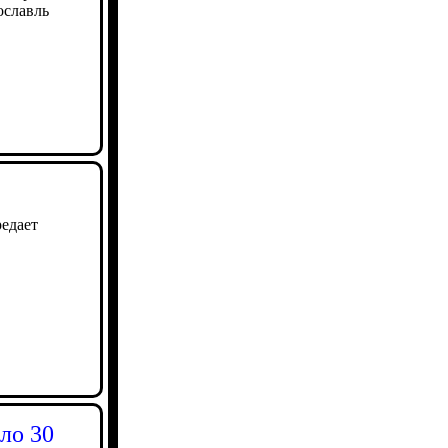
ославль
едает
ло 30