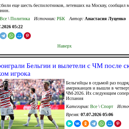
били еще шесть беспилотников, летевших на Москву, сообщил 
янин.
Все
\
Политика
Источник:
РБК
Автор:
Анастасия Луценко
7.2026 05:22
Наверх
играли Бельгии и вылетели с ЧМ после с
ком игрока
Бельгийцы в седьмой раз подр
американцев и вышли в четвер
ЧМ-2026. Их следующим сопер
Испания
Категория:
Все
\
Спорт
Исто
Время:
07.07.2026 05:06