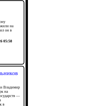
рону
ожили на
ил он в
26 05:58
льников
ии Владимир
рк на
осударств —
а
к в