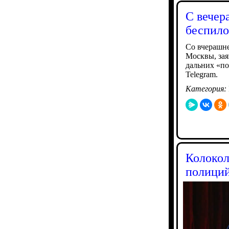
С вечер
беспило
Со вчерашне
Москвы, зая
дальних «по
Telegram.
Категория:
Колокол
полици