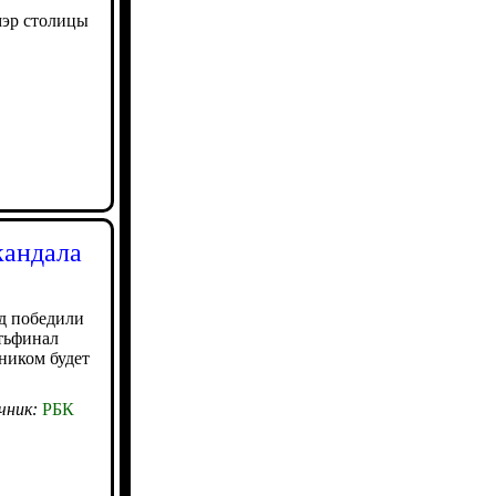
мэр столицы
кандала
яд победили
тьфинал
ником будет
чник:
РБК