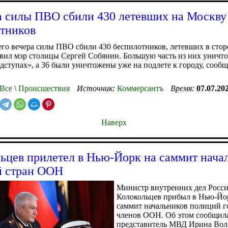
а силы ПВО сбили 430 летевших на Москву
тников
го вечера силы ПВО сбили 430 беспилотников, летевших в сто
вил мэр столицы Сергей Собянин. Большую часть из них уничт
дступах», а 36 были уничтожены уже на подлете к городу, сообщ
Все
\
Происшествия
Источник:
Коммерсантъ
Время:
07.07.20
Наверх
ьцев прилетел в Нью-Йорк на саммит нача
й стран ООН
Министр внутренних дел Росс
Колокольцев прибыл в Нью-Йо
саммит начальников полиций г
членов ООН. Об этом сообщил
представитель МВД Ирина Вол