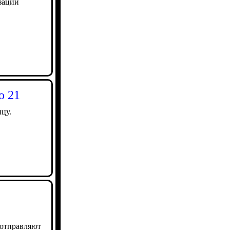
зации
о 21
цу.
 отправляют