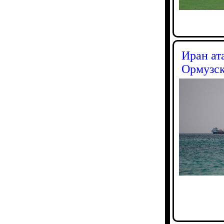
Иран ат
Ормузск