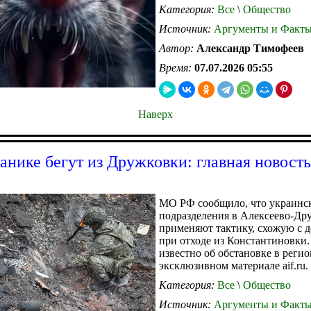
Категория:
Все
\
Общество
Источник:
Аргументы и Факт
Автор:
Александр Тимофеев
Время:
07.07.2026 05:55
Наверх
анике бегут из Дружковки: главная новост
МО РФ сообщило, что украинс
подразделения в Алексеево-Др
применяют тактику, схожую с 
при отходе из Константиновки.
известно об обстановке в регион
эксклюзивном материале aif.ru.
Категория:
Все
\
Общество
Источник:
Аргументы и Факт