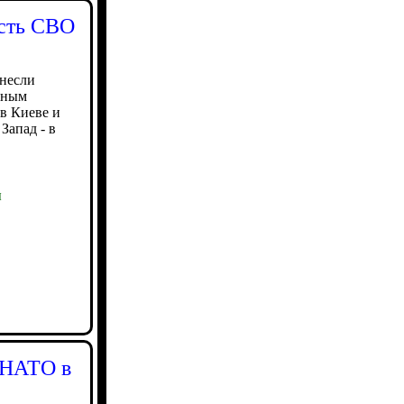
ость СВО
анесли
чным
в Киеве и
Запад - в
ы
 НАТО в