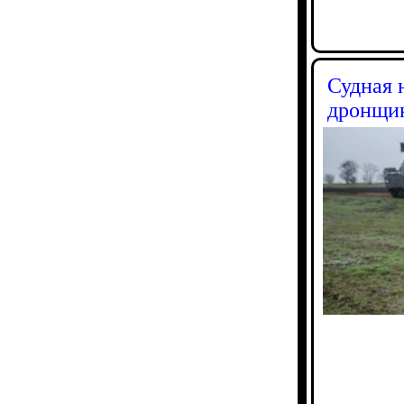
Судная 
дронщик