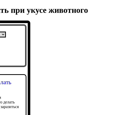
ть при укусе животного
лать
м
то делать
заразиться