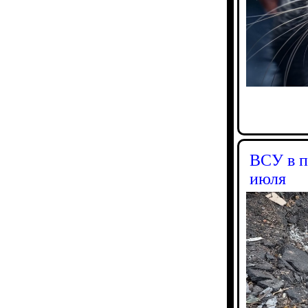
ВСУ в п
июля