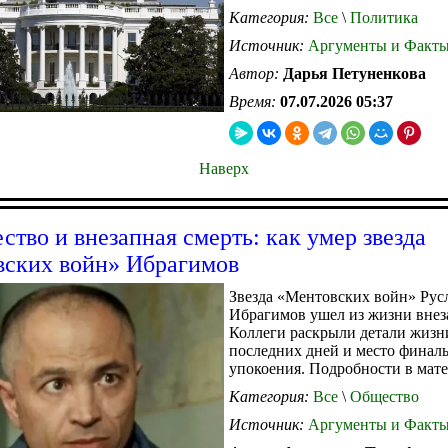
Категория:
Все
\
Политика
Источник:
Аргументы и Факт
Автор:
Дарья Петуненкова
Время:
07.07.2026 05:37
Наверх
ство и внезапная смерть: как умер звезда
ских войн» Ибрагимов
Звезда «Ментовских войн» Рус
Ибрагимов ушел из жизни внез
Коллеги раскрыли детали жизн
последних дней и место финал
упокоения. Подробности в матер
Категория:
Все
\
Общество
Источник:
Аргументы и Факт