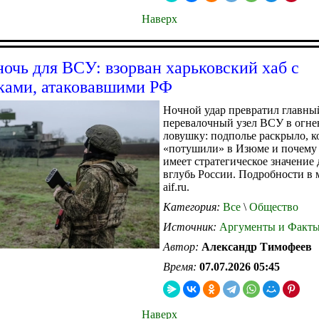
Наверх
ночь для ВСУ: взорван харьковский хаб с
ами, атаковавшими РФ
Ночной удар превратил главны
перевалочный узел ВСУ в огн
ловушку: подполье раскрыло, к
«потушили» в Изюме и почему 
имеет стратегическое значение 
вглубь России. Подробности в 
aif.ru.
Категория:
Все
\
Общество
Источник:
Аргументы и Факт
Автор:
Александр Тимофеев
Время:
07.07.2026 05:45
Наверх