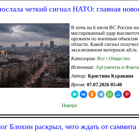
послала четкий сигнал НАТО: главная нов
В ночь на 6 июля ВС России н
массированный удар высокото
оружием по военным объектам 
области. Какой сигнал получил 
эксклюзивном материале aif.ru.
Категория:
Все
\
Общество
Источник:
Аргументы и Факт
Автор:
Кристина Куракина
Время:
07.07.2026 05:40
Наверх
ог Блохин раскрыл, чего ждать от саммита