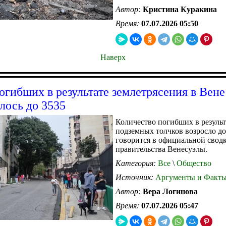
Автор:
Кристина Куракина
Время:
07.07.2026 05:50
Наверх
огибших в результате землетрясения в Вене
лось до 3535
Количество погибших в резуль
подземных толчков возросло до
говорится в официальной свод
правительства Венесуэлы.
Категория:
Все
\
Общество
Источник:
Аргументы и Факт
Автор:
Вера Логинова
Время:
07.07.2026 05:47