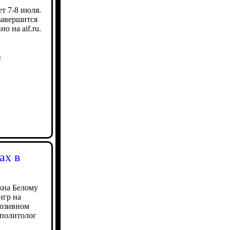
т 7-8 июля.
завершится
о на aif.ru.
ы
ах в
жна Белому
игр на
люзивном
 политолог