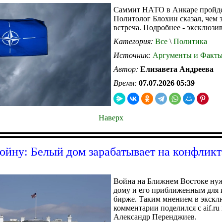
Саммит НАТО в Анкаре пройде
Политолог Блохин сказал, чем 
встреча. Подробнее - эксклюзивн
Категория:
Все
\
Политика
Источник:
Аргументы и Факт
Автор:
Елизавета Андреева
Время:
07.07.2026 05:39
Наверх
войну: Белый дом зарабатывает на конфликт
Война на Ближнем Востоке ну
дому и его приближенным для 
бирже. Таким мнением в экск
комментарии поделился с aif.ru
Александр Перенджиев.