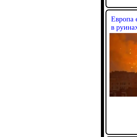
Европа 
в руина