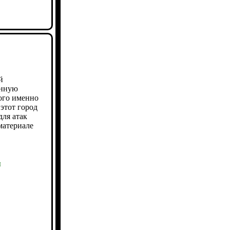
й
енную
ого именно
этот город
для атак
материале
ы