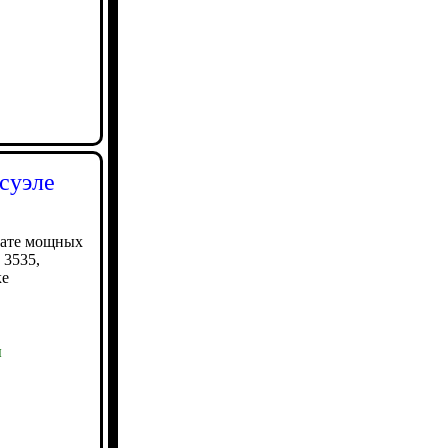
суэле
тате мощных
 3535,
ке
ы