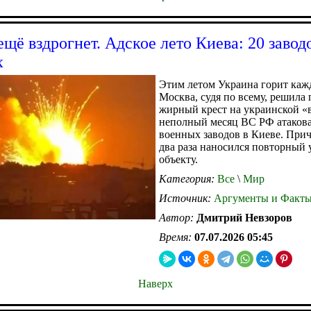
ещё вздрогнет. Адское лето Киева: 20 завод
х
Этим летом Украина горит каж
Москва, судя по всему, решила 
жирный крест на украинской «в
неполный месяц ВС РФ атакова
военных заводов в Киеве. Прич
два раза наносился повторный 
объекту.
Категория:
Все
\
Мир
Источник:
Аргументы и Факт
Автор:
Дмитрий Невзоров
Время:
07.07.2026 05:45
Наверх