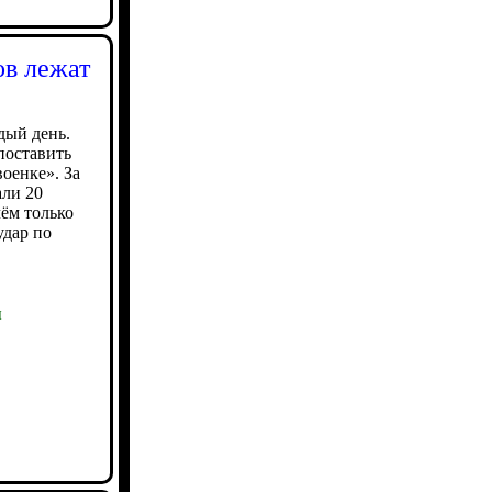
ов лежат
дый день.
поставить
оенке». За
ли 20
ём только
удар по
ы