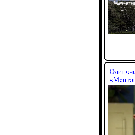
Одиноче
«Ментов