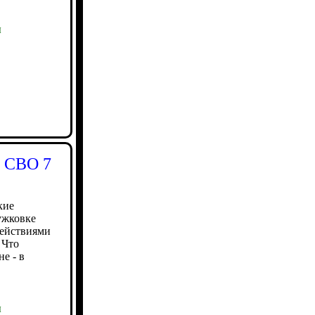
ы
ь СВО 7
кие
ужковке
действиями
 Что
е - в
ы