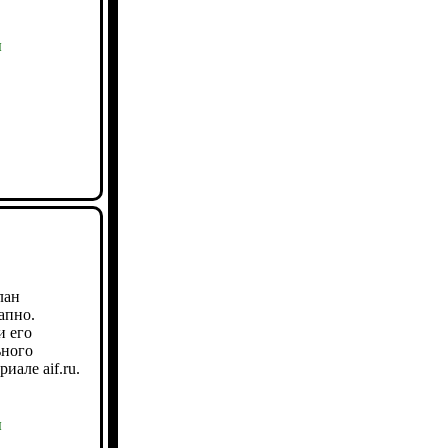
ы
лан
апно.
и его
ьного
иале aif.ru.
ы