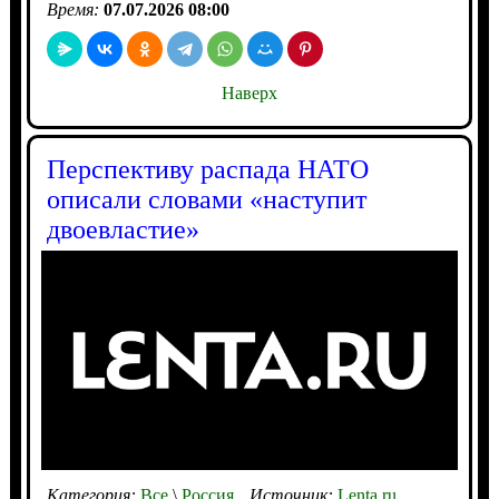
Время:
07.07.2026 08:00
Наверх
Перспективу распада НАТО
описали словами «наступит
двоевластие»
Категория:
Все
\
Россия
Источник:
Lenta.ru