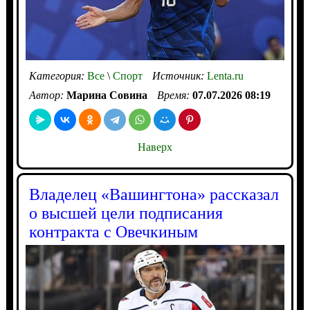
Категория:
Все
\
Спорт
Источник:
Lenta.ru
Автор:
Марина Совина
Время:
07.07.2026 08:19
Наверх
Владелец «Вашингтона» рассказал
о высшей цели подписания
контракта с Овечкиным