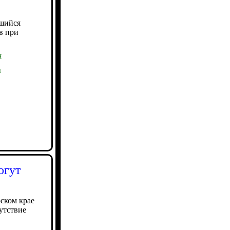
вшийся
в при
я
ы
огут
ском крае
утствие