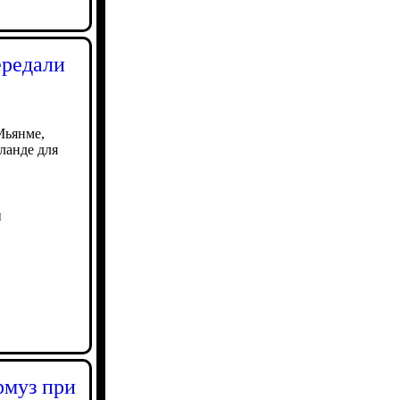
ередали
Мьянме,
ланде для
ы
рмуз при