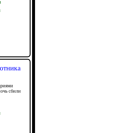
я
ы
лотника
ориями
ночь сбили
ы