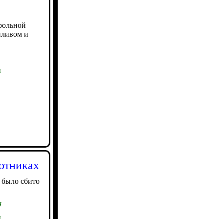
рольной
пливом и
ы
отниках
 было сбито
я
ы