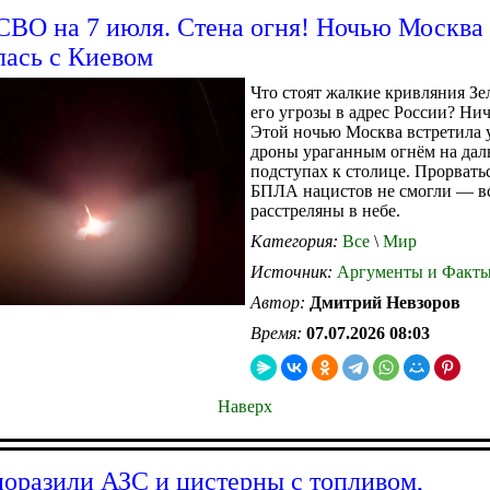
СВО на 7 июля. Стена огня! Ночью Москва
лась с Киевом
Что стоят жалкие кривляния Зе
его угрозы в адрес России? Нич
Этой ночью Москва встретила 
дроны ураганным огнём на дал
подступах к столице. Прорватьс
БПЛА нацистов не смогли — в
расстреляны в небе.
Категория:
Все
\
Мир
Источник:
Аргументы и Факт
Автор:
Дмитрий Невзоров
Время:
07.07.2026 08:03
Наверх
оразили АЗС и цистерны с топливом,