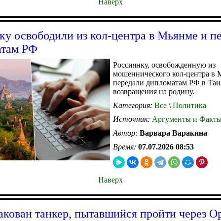
Наверх
ку освободили из кол-центра в Мьянме и п
атам РФ
Россиянку, освобожденную из
мошеннического кол-центра в 
передали дипломатам РФ в Таи
возвращения на родину.
Категория:
Все
\
Политика
Источник:
Аргументы и Факт
Автор:
Варвара Варакина
Время:
07.07.2026 08:53
Наверх
такован танкер, пытавшийся пройти через О