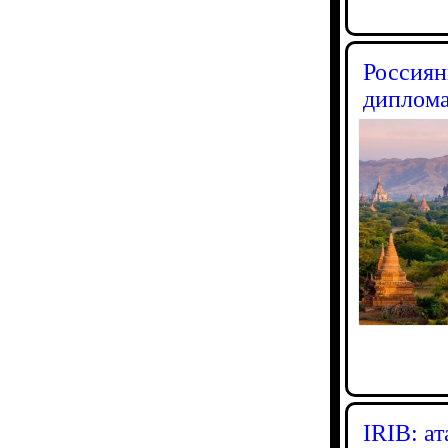
Россиян
диплом
IRIB: а