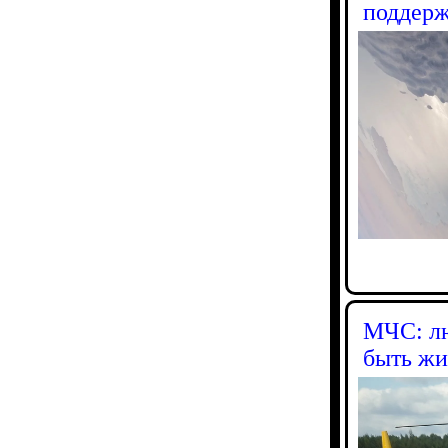
поддер
МЧС: лю
быть ж