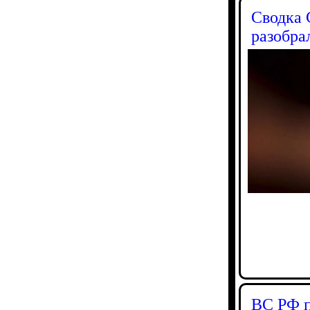
Сводка 
разобра
ВС РФ п