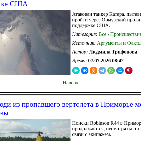
жке США
Атакован танкер Катара, пыта
пройти через Ормузский проли
поддержке США.
Категория:
Все
\
Происшестви
Источник:
Аргументы и Факт
Автор:
Людмила Трифонова
Время:
07.07.2026 08:42
Наверх
ди из пропавшего вертолета в Приморье м
ивы
Поиски Robinson R44 в Примор
продолжаются, несмотря на отс
связи с экипажем.