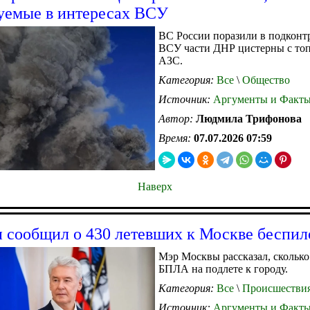
уемые в интересах ВСУ
ВС России поразили в подконт
ВСУ части ДНР цистерны с то
АЗС.
Категория:
Все
\
Общество
Источник:
Аргументы и Факт
Автор:
Людмила Трифонова
Время:
07.07.2026 07:59
Наверх
 сообщил о 430 летевших к Москве беспил
Мэр Москвы рассказал, сколько
БПЛА на подлете к городу.
Категория:
Все
\
Происшестви
Источник:
Аргументы и Факт