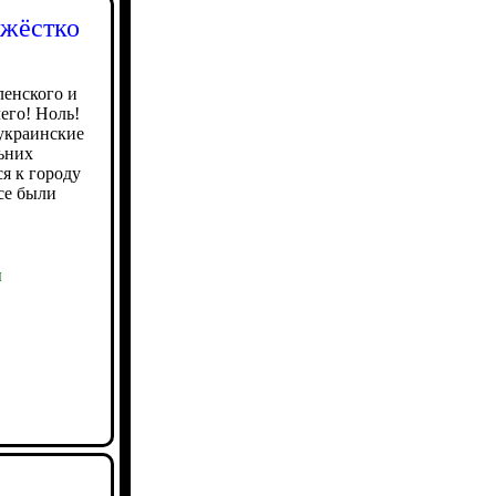
 жёстко
ленского и
его! Ноль!
украинские
ьних
я к городу
се были
ы