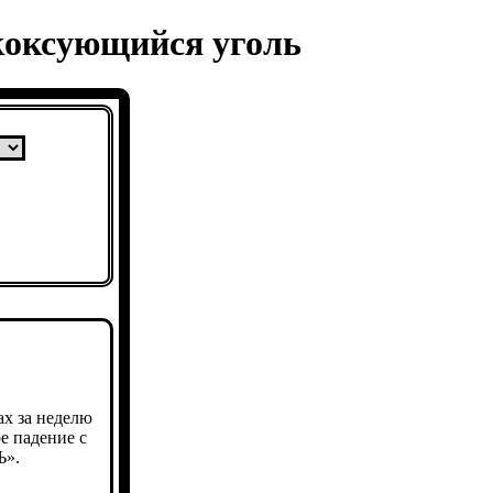
 коксующийся уголь
х за неделю
е падение с
Ъ».