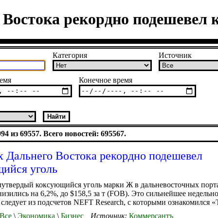
 Востока рекордно подешевел
Категория
Источник
емя
Конечное время
4 из 69557. Всего новостей: 695567.
х Дальнего Востока рекордно подешевел
ийся уголь
утвердый коксующийся уголь марки Ж в дальневосточных порта
низились на 6,2%, до $158,5 за т (FOB). Это сильнейшее недельно
, следует из подсчетов NEFT Research, с которыми ознакомился «
Все
\
Экономика
\
Бизнес
Источник:
Коммерсантъ