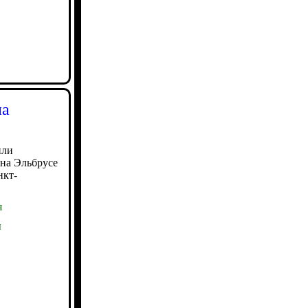
на
или
 на Эльбрусе
нкт-
я
ы