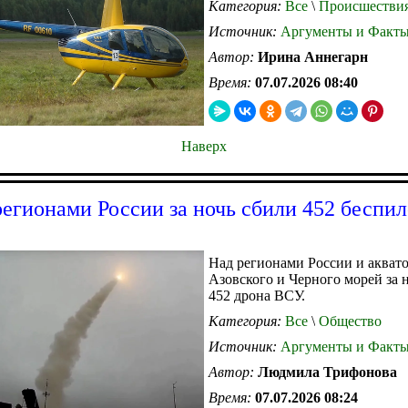
Категория:
Все
\
Происшестви
Источник:
Аргументы и Факт
Автор:
Ирина Аннегарн
Время:
07.07.2026 08:40
Наверх
регионами России за ночь сбили 452 беспи
Над регионами России и акват
Азовского и Черного морей за 
452 дрона ВСУ.
Категория:
Все
\
Общество
Источник:
Аргументы и Факт
Автор:
Людмила Трифонова
Время:
07.07.2026 08:24