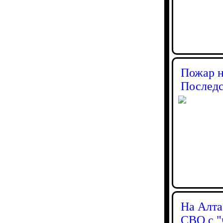
Пожар н
Последс
На Алта
СВО с "