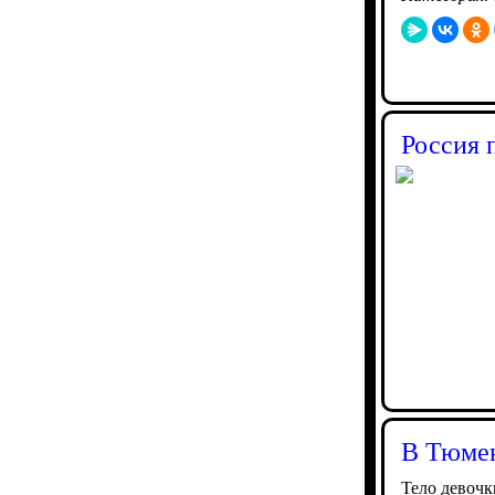
Россия 
В Тюмен
Тело девоч