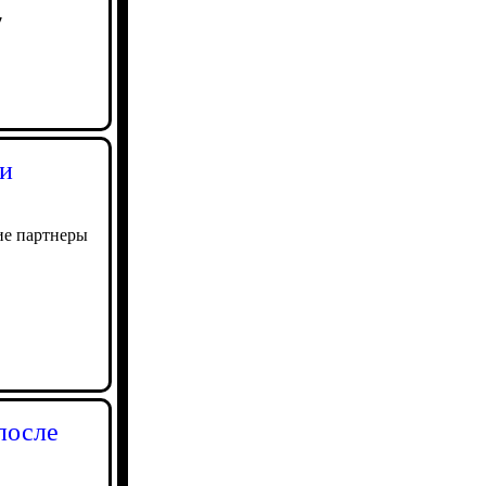
7
ди
ие партнеры
после