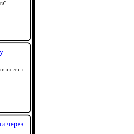
та"
у
в ответ на
ии через