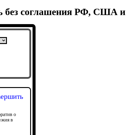
ь без соглашения РФ, США и
вершить
ратив о
ужия в