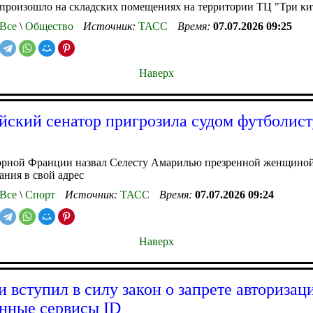
произошло на складских помещениях на территории ТЦ "Три ки
Все
\
Общество
Источник:
ТАСС
Время:
07.07.2026 09:25
Наверх
йский сенатор пригрозила судом футболист
орной Франции назвал Селесту Амарилью презренной женщиной 
ания в свой адрес
Все
\
Спорт
Источник:
ТАСС
Время:
07.07.2026 09:24
Наверх
и вступил в силу закон о запрете авторизац
нные сервисы ID