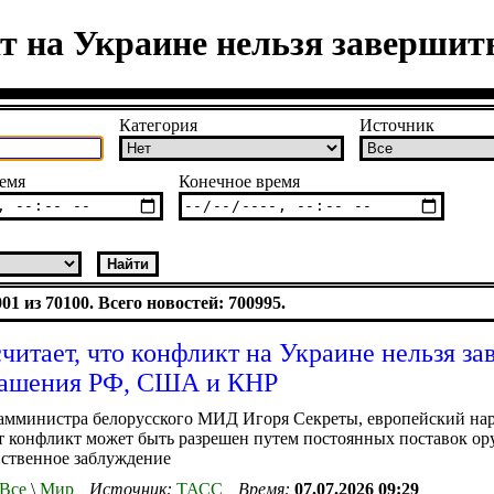
т на Украине нельзя завершит
Категория
Источник
емя
Конечное время
1 из 70100. Всего новостей: 700995.
читает, что конфликт на Украине нельзя за
лашения РФ, США и КНР
амминистра белорусского МИД Игоря Секреты, европейский нар
от конфликт может быть разрешен путем постоянных поставок ор
йственное заблуждение
Все
\
Мир
Источник:
ТАСС
Время:
07.07.2026 09:29