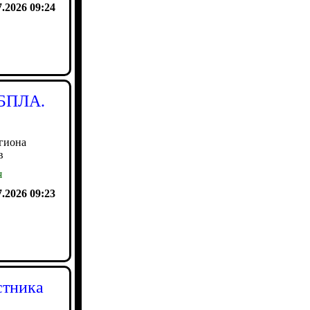
7.2026 09:24
 БПЛА.
гиона
в
я
7.2026 09:23
стника