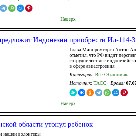
Наверх
предложит Индонезии приобрести Ил-114-3
Глава Минпромторга Антон А
отметил, что РФ видит перспе
сотрудничество с индонезийск
в сфере авиастроения
Категория:
Все
\
Экономика
Источник:
ТАСС
Время:
07.0
Наверх
ской области утонул ребенок
ки нашли волонтеры