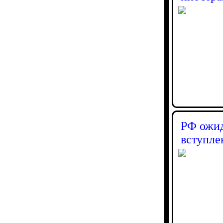
РФ ожид
вступле