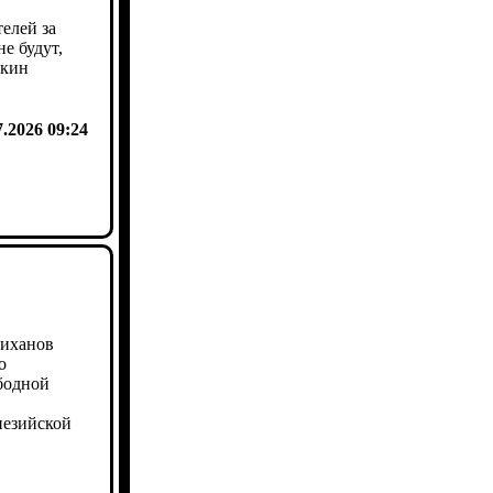
елей за
е будут,
мкин
7.2026 09:24
лиханов
о
бодной
незийской