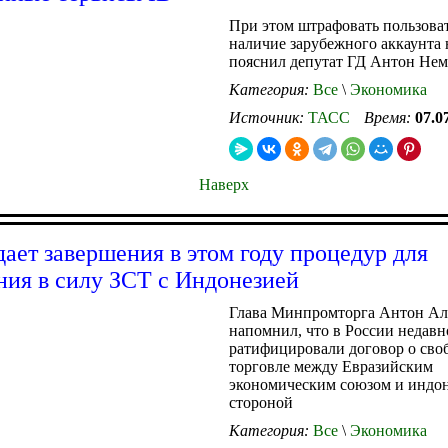
При этом штрафовать пользоват
наличие зарубежного аккаунта н
пояснил депутат ГД Антон Не
Категория:
Все
\
Экономика
Источник:
ТАСС
Время:
07.0
Наверх
ает завершения в этом году процедур для
ния в силу ЗСТ с Индонезией
Глава Минпромторга Антон А
напомнил, что в России недавн
ратифицировали договор о сво
торговле между Евразийским
экономическим союзом и индо
стороной
Категория:
Все
\
Экономика