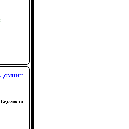
ы
 Домнин
:
Ведомости