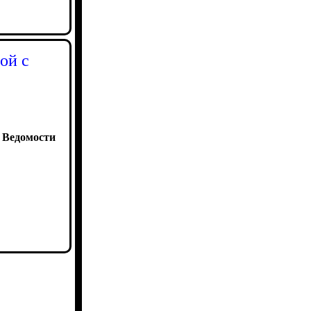
ой с
:
Ведомости