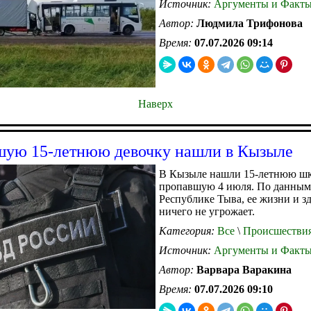
Источник:
Аргументы и Факт
Автор:
Людмила Трифонова
Время:
07.07.2026 09:14
Наверх
ую 15-летнюю девочку нашли в Кызыле
В Кызыле нашли 15-летнюю шк
пропавшую 4 июля. По данны
Республике Тыва, ее жизни и з
ничего не угрожает.
Категория:
Все
\
Происшестви
Источник:
Аргументы и Факт
Автор:
Варвара Варакина
Время:
07.07.2026 09:10