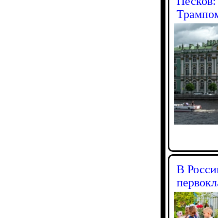
Песков:
Трампо
В Росси
первокл