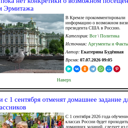
 пока нет конкретики о возможном посеще
м Эрмитажа
В Кремле прокомментировали
информацию о возможном визи
президента США в Россию.
Категория:
Все
\
Политика
Источник:
Аргументы и Факт
Автор:
Екатерина Будённая
Время:
07.07.2026 09:05
Наверх
и с 1 сентября отменят домашнее задание д
ассников
С 1 сентября 2026 года обучени
классах России будет проходить
домашних заданий, следует из 