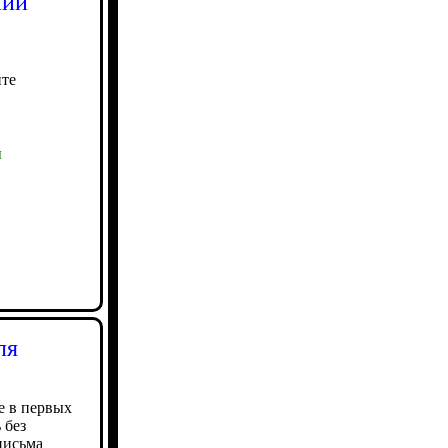
нии
те
ы
ля
е в первых
 без
письма