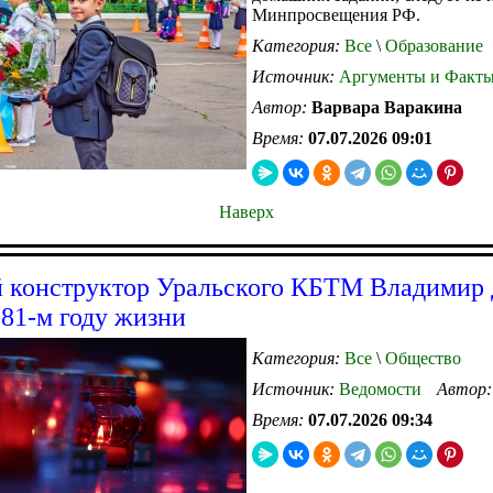
Минпросвещения РФ.
Категория:
Все
\
Образование
Источник:
Аргументы и Факт
Автор:
Варвара Варакина
Время:
07.07.2026 09:01
Наверх
 конструктор Уральского КБТМ Владимир
 81-м году жизни
Категория:
Все
\
Общество
Источник:
Ведомости
Автор
Время:
07.07.2026 09:34