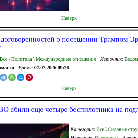
Наверх
 договоренностей о посещении Трампом Э
т
Все
\
Политика
\
Международные отношения
Источник:
Ведом
омости
Время:
07.07.2026 09:26
Наверх
О сбили еще четыре беспилотника на подл
Категория:
Все
\
Силовые стру
Источник:
Ведомости
Автор