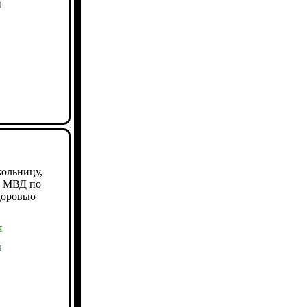
ы
ольницу,
м МВД по
доровью
я
ы