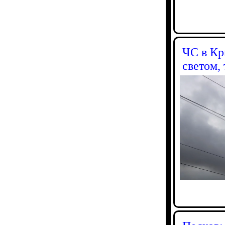
ЧС в Кр
светом,