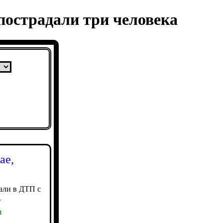
 пострадали три человека
ае,
дали в ДТП с
.
я