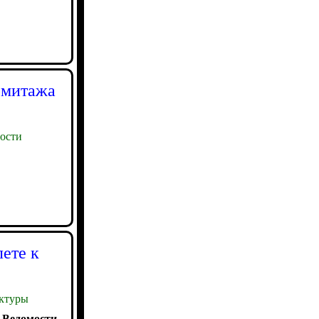
рмитажа
ости
ете к
ктуры
:
Ведомости