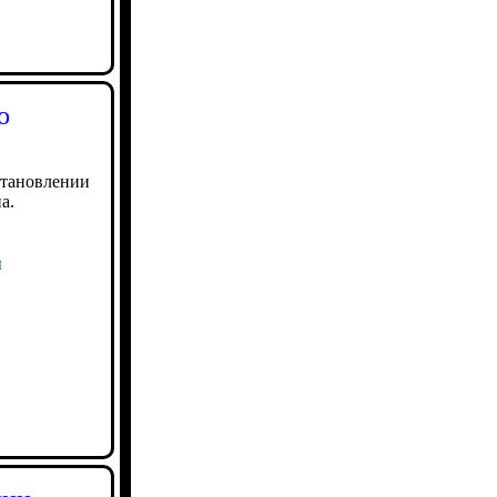
о
становлении
а.
ы