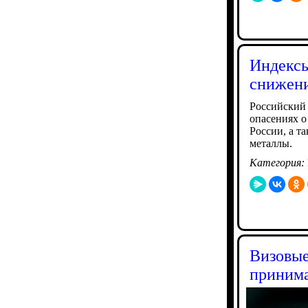
Индекс
снижени
Российский
опасениях о
России, а т
металлы.
Категория:
Визовые
принима