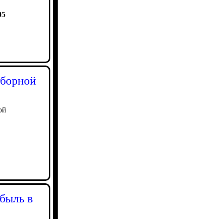
05
сборной
ой
быль в