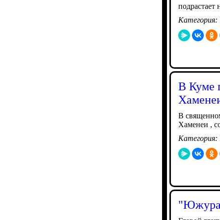
подрастает 
Категория:
В Куме 
Хамене
В священно
Хаменеи , 
Категория:
"Южурал