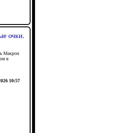
ые очки.
ь Макрон
ом в
2026 10:57