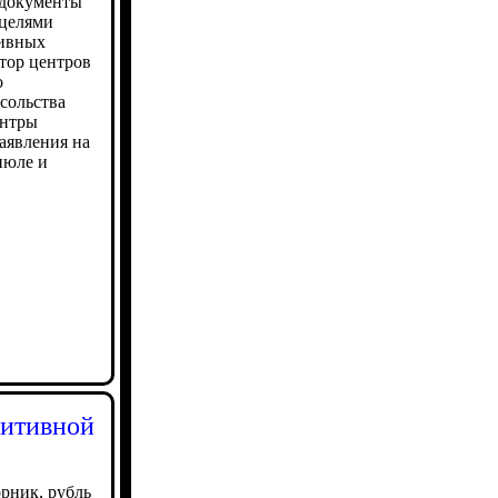
 документы
 целями
тивных
тор центров
о
сольства
ентры
аявления на
июле и
зитивной
рник, рубль