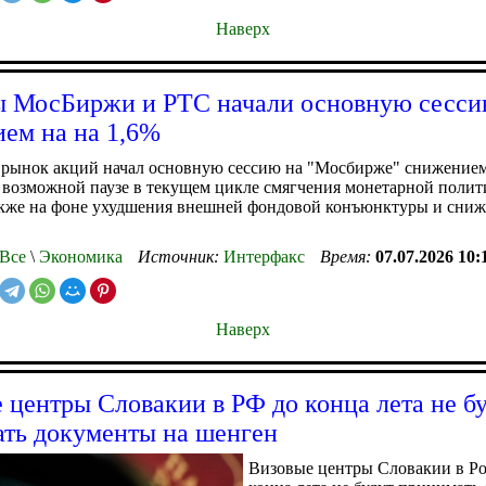
Наверх
ы МосБиржи и РТС начали основную сесс
ем на на 1,6%
 рынок акций начал основную сессию на "Мосбирже" снижением
 возможной паузе в текущем цикле смягчения монетарной полит
акже на фоне ухудшения внешней фондовой конъюнктуры и сниж
Все
\
Экономика
Источник:
Интерфакс
Время:
07.07.2026 10:
Наверх
 центры Словакии в РФ до конца лета не б
ть документы на шенген
Визовые центры Словакии в Ро