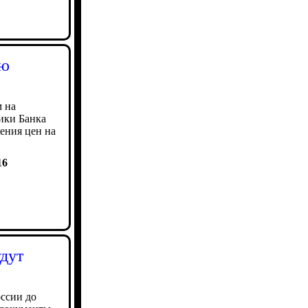
ию
 на
ики Банка
ения цен на
16
удут
ссии до