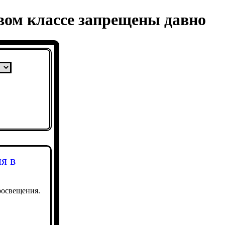
вом классе запрещены давно
я в
росвещения.