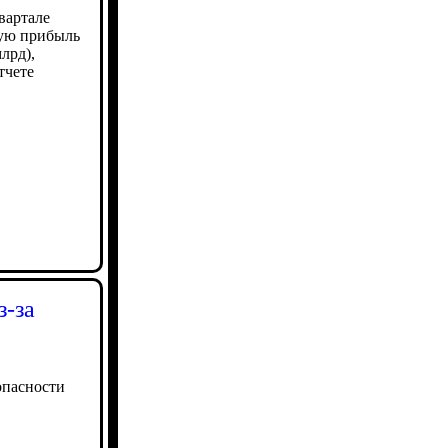
квартале
ную прибыль
млрд),
тчете
з-за
опасности