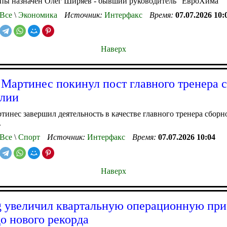
ппы назначен Олег Ширяев - бывший руководитель "ЕвроХима"
Все
\
Экономика
Источник:
Интерфакс
Время:
07.07.2026 10:
Наверх
 Мартинес покинул пост главного тренера 
алии
тинес завершил деятельность в качестве главного тренера сборн
.
Все
\
Спорт
Источник:
Интерфакс
Время:
07.07.2026 10:04
Наверх
 увеличил квартальную операционную при
до нового рекорда