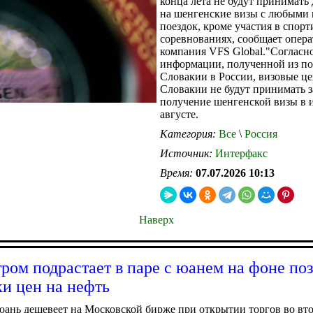
конца лета не будут принимать
на шенгенские визы с любыми
поездок, кроме участия в спор
соревнованиях, сообщает опера
компания VFS Global."Согласн
информации, полученной из по
Словакии в России, визовые ц
Словакии не будут принимать з
получение шенгенской визы в 
августе.
Категория:
Все
\
Россия
Источник:
Интерфакс
Время:
07.07.2026 10:13
Наверх
тром подрастает в паре с юанем на фоне по
и цен на нефть
ань дешевеет на Московской бирже при открытии торгов во вто