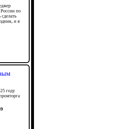
еджер
 России по
 сделать
дник, и я
овым
25 году
нпромторга
39