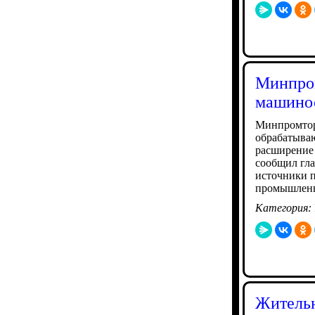
Минпром
машинос
Минпромтор
обрабатываю
расширение
сообщил гл
источники п
промышленн
Категория:
Жительн