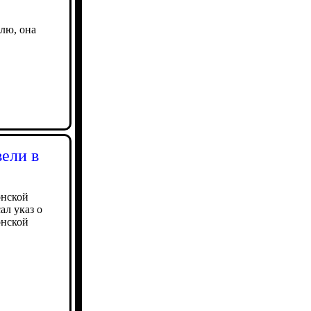
лю, она
ели в
онской
ал указ о
онской