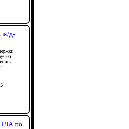
 ж/д-
ддержки
зучает
ении,
ет
25
БПЛА по