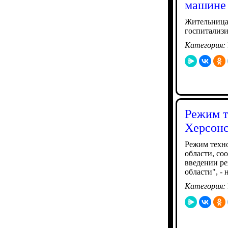
машине
Жительница 
госпитализи
Категория:
Режим т
Херсонс
Режим техно
области, со
введении р
области", -
Категория: