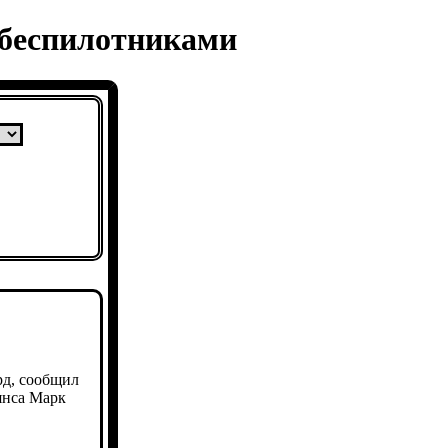
 беспилотниками
рд, сообщил
янса Марк