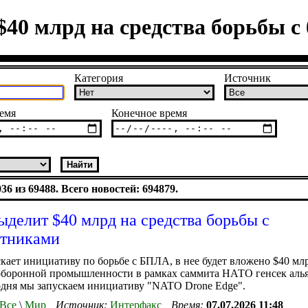
40 млрд на средства борьбы с
Категория
Источник
емя
Конечное время
6 из 69488. Всего новостей: 694879.
делит $40 млрд на средства борьбы с
отниками
ает инициативу по борьбе с БПЛА, в нее будет вложено $40 мл
оборонной промышленности в рамках саммита НАТО генсек аль
одня мы запускаем инициативу "NATO Drone Edge".
Все
\
Мир
Источник:
Интерфакс
Время:
07.07.2026 11:48