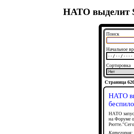
НАТО выделит $
Поиск
Начальное вр
Сортировка
Страница 6203
НАТО вы
беспил
НАТО запуск
на Форуме 
Рютте."Сег
Категория: