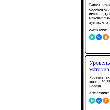
Вице-презид
сборной ст
велоспорту 
максимально
думаю, что э
Категория:
Уровень
материа
Уровень тех
достиг 50,3
России.
Категория: