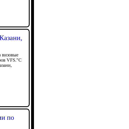
Казани,
в визовые
ров VFS."С
азани,
ии по