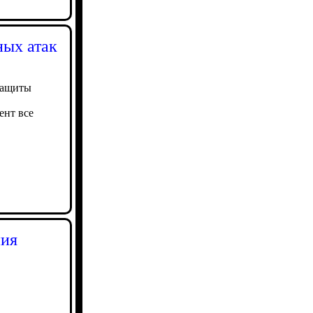
ных атак
защиты
ент все
ния