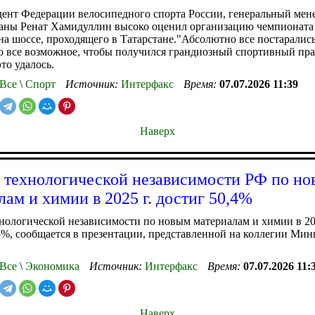
ент Федерации велосипедного спорта России, генеральный мен
раны Ренат Хамидуллин высоко оценил организацию чемпионата
на шоссе, проходящего в Татарстане."Абсолютно все постарались
 все возможное, чтобы получился грандиозный спортивный праз
то удалось.
Все
\
Спорт
Источник:
Интерфакс
Время:
07.07.2026 11:39
Наверх
 технологической независимости РФ по н
лам и химии в 2025 г. достиг 50,4%
нологической независимости по новым материалам и химии в 20
5%, сообщается в презентации, представленной на коллегии Ми
Все
\
Экономика
Источник:
Интерфакс
Время:
07.07.2026 11:
Наверх