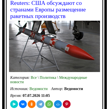
Reuters: США обсуждают со
странами Европы размещение
ракетных производств
Категория:
Все
\
Политика
\
Международные
новости
Источник:
Ведомости
Автор:
Ведомости
Время:
07.07.2026 11:05