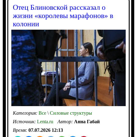
Отец Блиновской рассказал о
жизни «королевы марафонов» в
колонии
Категория:
Все
\
Силовые структуры
Источник:
Lenta.ru
Автор:
Анна Габай
Время:
07.07.2026 12:13