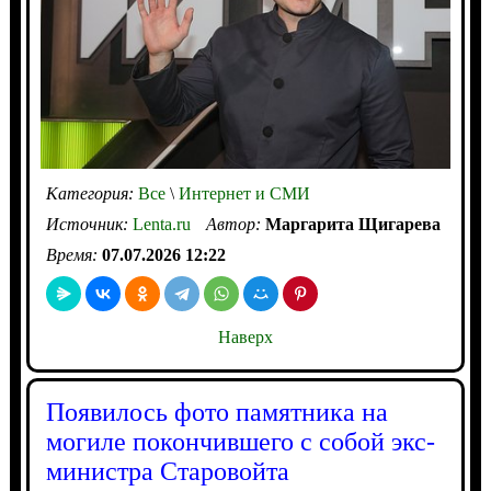
Категория:
Все
\
Интернет и СМИ
Источник:
Lenta.ru
Автор:
Маргарита Щигарева
Время:
07.07.2026 12:22
Наверх
Появилось фото памятника на
могиле покончившего с собой экс-
министра Старовойта