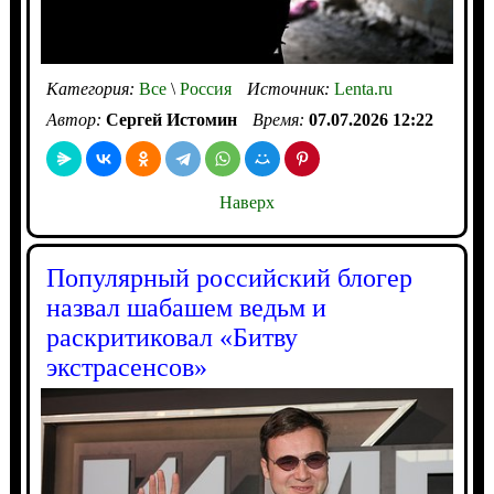
Категория:
Все
\
Россия
Источник:
Lenta.ru
Автор:
Сергей Истомин
Время:
07.07.2026 12:22
Наверх
Популярный российский блогер
назвал шабашем ведьм и
раскритиковал «Битву
экстрасенсов»