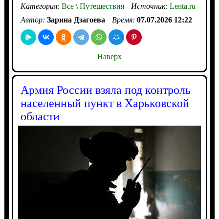
Категория:
Все
\
Путешествия
Источник:
Lenta.ru
Автор:
Зарина Дзагоева
Время:
07.07.2026 12:22
Наверх
Армия России взяла под контроль
населенный пункт в Харьковской
области