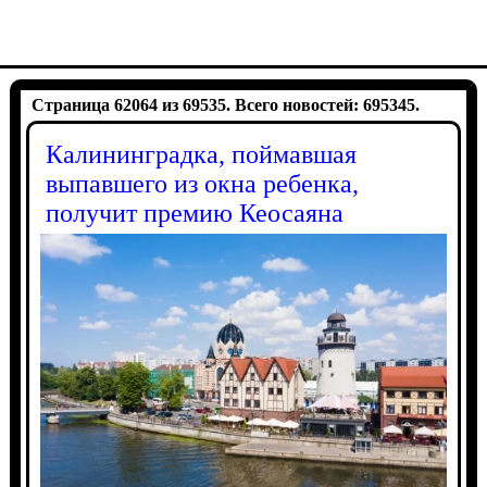
Страница 62064 из 69535. Всего новостей: 695345.
Калининградка, поймавшая
выпавшего из окна ребенка,
получит премию Кеосаяна