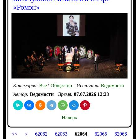
«Ромэн»
Категория:
Все
\
Общество
Источник:
Ведомости
Автор:
Ведомости
Время:
07.07.2026 12:28
Наверх
<<
<
62062
62063
62064
62065
62066