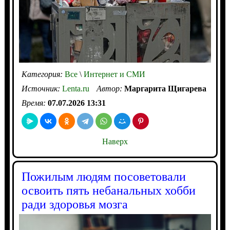
Категория:
Все
\
Интернет и СМИ
Источник:
Lenta.ru
Автор:
Маргарита Щигарева
Время:
07.07.2026 13:31
Наверх
Пожилым людям посоветовали
освоить пять небанальных хобби
ради здоровья мозга