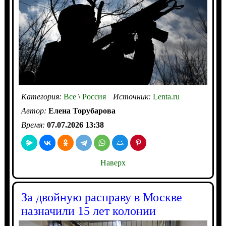
Категория:
Все
\
Россия
Источник:
Lenta.ru
Автор:
Елена Торубарова
Время:
07.07.2026 13:38
Наверх
За двойную расправу в Москве
назначили 15 лет колонии