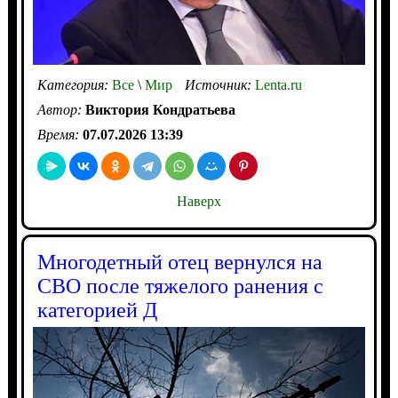
Категория:
Все
\
Мир
Источник:
Lenta.ru
Автор:
Виктория Кондратьева
Время:
07.07.2026 13:39
Наверх
Многодетный отец вернулся на
СВО после тяжелого ранения с
категорией Д