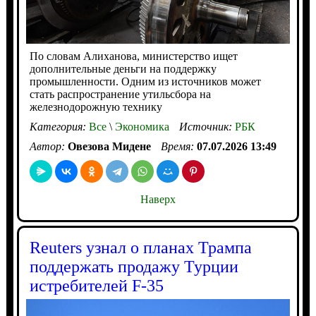
По словам Алиханова, министерство ищет
дополнительные деньги на поддержку
промышленности. Одним из источников может
стать распространение утильсбора на
железнодорожную технику
Категория:
Все
\
Экономика
Источник:
РБК
Автор:
Овезова Мидене
Время:
07.07.2026 13:49
Наверх
Reuters узнал о планах Трампа
поддержать продажу Турции
истребителей F-35