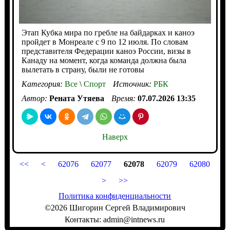
Этап Кубка мира по гребле на байдарках и каноэ
пройдет в Монреале с 9 по 12 июля. По словам
представителя Федерации каноэ России, визы в
Канаду на момент, когда команда должна была
вылетать в страну, были не готовы
Категория:
Все
\
Спорт
Источник:
РБК
Автор:
Рената Утяева
Время:
07.07.2026 13:35
Наверх
<<
<
62076
62077
62078
62079
62080
>
>>
Политика конфиденциальности
©2026 Шигорин Сергей Владимирович
Контакты: admin@intnews.ru