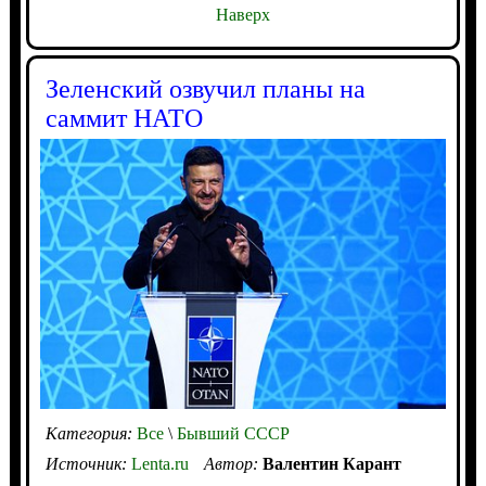
Наверх
Зеленский озвучил планы на
саммит НАТО
Категория:
Все
\
Бывший СССР
Источник:
Lenta.ru
Автор:
Валентин Карант