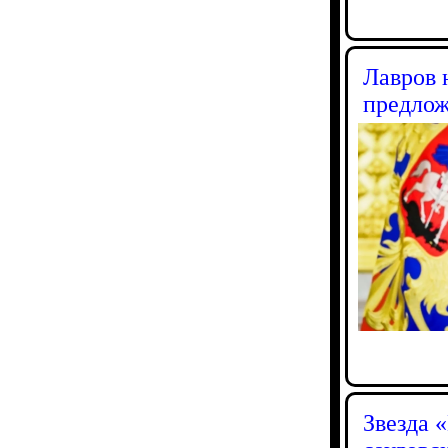
Лавров 
предло
Звезда 