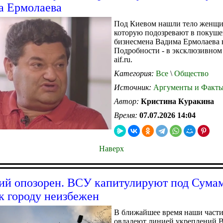
а Ермолаева
Под Киевом нашли тело женщ
которую подозревают в покуше
бизнесмена Вадима Ермолаева 
Подробности - в эксклюзивном
aif.ru.
Категория:
Все
\
Общество
Источник:
Аргументы и Факт
Автор:
Кристина Куракина
Время:
07.07.2026 14:04
Наверх
ий опозорен. ВСУ капитулируют под Сума
к городу неизбежен
В ближайшее время наши част
овладеют линией укреплений 