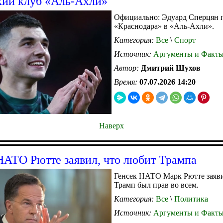
кий клуб «Аль-Ахли»
Официально: Эдуард Сперцян 
«Краснодара» в «Аль-Ахли».
Категория:
Все
\
Спорт
Источник:
Аргументы и Факт
Автор:
Дмитрий Шухов
Время:
07.07.2026 14:20
Наверх
НАТО Рютте заявил, что любит Трампа
Генсек НАТО Марк Рютте заяви
Трамп был прав во всем.
Категория:
Все
\
Политика
Источник:
Аргументы и Факт