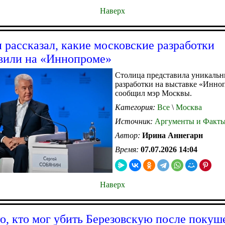
Наверх
 рассказал, какие московские разработки
вили на «Иннопроме»
Столица представила уникаль
разработки на выставке «Инно
сообщил мэр Москвы.
Категория:
Все
\
Москва
Источник:
Аргументы и Факт
Автор:
Ирина Аннегарн
Время:
07.07.2026 14:04
Наверх
о, кто мог убить Березовскую после покуш