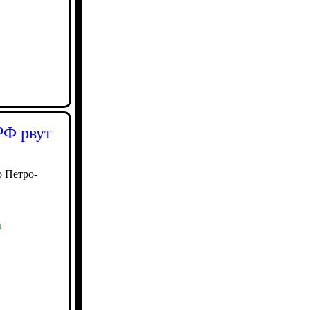
РФ рвут
 Петро-
ы