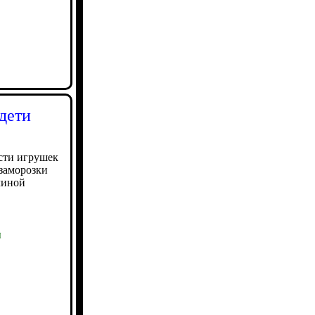
дети
сти игрушек
 заморозки
чиной
ы