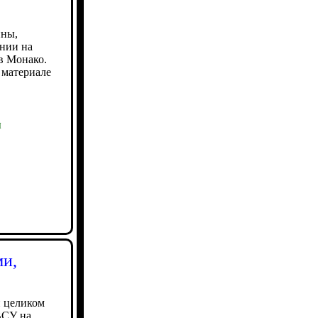
ины,
нии на
в Монако.
 материале
ы
ми,
и целиком
ВСУ на