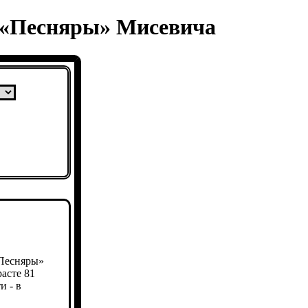
ы «Песняры» Мисевича
«Песняры»
асте 81
и - в