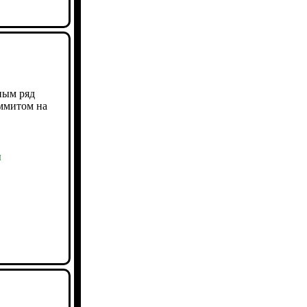
ным ряд
аммитом на
ы