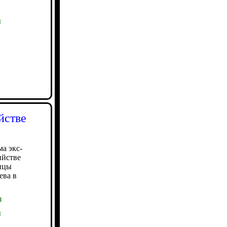
ы
йстве
а экс-
ийстве
ицы
ева в
я
ы