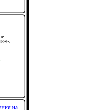
ные
пром»,
ы
ения на