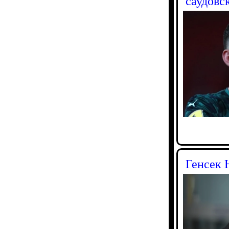
саудовс
Генсек 