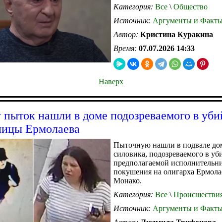
Категория:
Все
\
Общество
Источник:
Аргументы и Факт
Автор:
Кристина Куракина
Время:
07.07.2026 14:33
Наверх
 пыток нашли в доме подозреваемого в уби
ницы Ермолаева
Пыточную нашли в подвале дом
силовика, подозреваемого в уб
предполагаемой исполнительн
покушения на олигарха Ермола
Монако.
Категория:
Все
\
Происшестви
Источник:
Аргументы и Факт