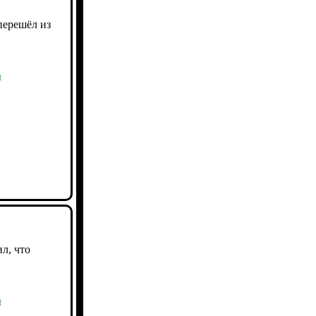
перешёл из
ы
л, что
ы