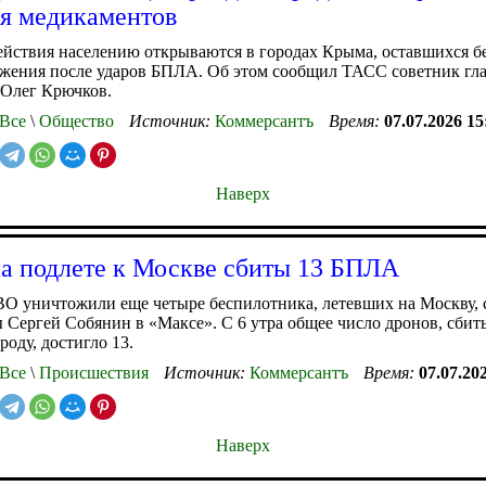
я медикаментов
йствия населению открываются в городах Крыма, оставшихся б
бжения после ударов БПЛА. Об этом сообщил ТАСС советник гл
 Олег Крючков.
Все
\
Общество
Источник:
Коммерсантъ
Время:
07.07.2026 15
Наверх
на подлете к Москве сбиты 13 БПЛА
ВО уничтожили еще четыре беспилотника, летевших на Москву,
 Сергей Собянин в «Максе». С 6 утра общее число дронов, сбит
роду, достигло 13.
Все
\
Происшествия
Источник:
Коммерсантъ
Время:
07.07.20
Наверх