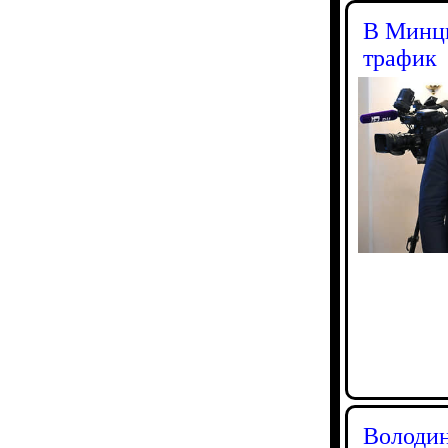
В Минци
трафик
Володин