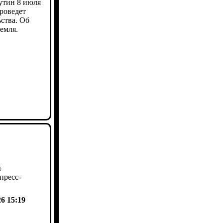
утин 8 июля
роведет
ства. Об
емля.
ы
пресс-
26 15:19