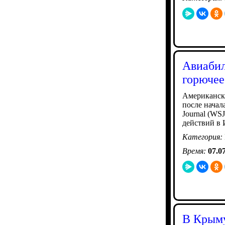
Авиабил
горючее
Американски
после начал
Journal (WS
действий в 
Категория:
Время:
07.0
В Крыму