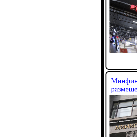
Минфин 
размещ