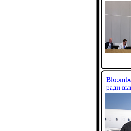
Bloombe
ради вы