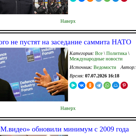
Наверх
ого не пустят на заседание саммита НАТО
Категория:
Все
\
Политика
\
Международные новости
Источник:
Ведомости
Автор
Время:
07.07.2026 16:18
Наверх
М.видео» обновили минимум с 2009 года