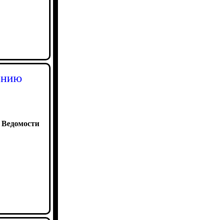
ению
:
Ведомости