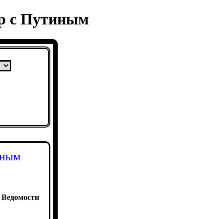
ор с Путиным
иным
:
Ведомости